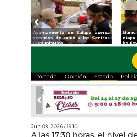
Previous
Ayuntamiento de Xalapa acerca
Munic
servicios de salud a los Centros
etapa
Comunitarios
boulev
Portada
Opinión
Estado
Polici
Previous
Jun 09, 2026 / 19:10
A las 17:30 horas, el nivel 