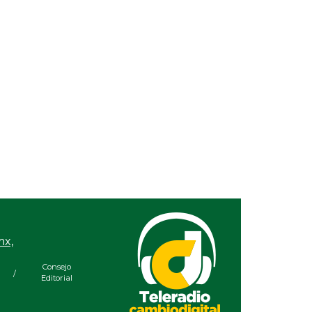
mx,
Consejo
/
Editorial