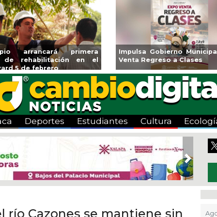
ipio arrancará primera
Impulsa Gobierno Municipa
 de rehabilitación en el
Venta Regreso a Clases
ard 5 de febrero
aca
Deportes
Estudiantes
Cultura
Ecologí
Next
del río Cazones se mantiene sin
Ago