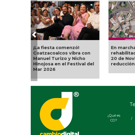
Previous
¡La fiesta comenzó!
En marcha
Coatzacoalcos vibra con
rehabilita
Manuel Turizo y Nicho
20 de Nov
Hinojosa en el Festival del
reducción 
Mar 2026
Te
¿Qué es
/
CD?