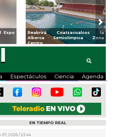
Next
l Expo
Reabrirá Coatzacoalcos la
Alberca Semiolímpica Zona
Centro
a
Espectáculos
Ciencia
Agenda
EN TIEMPO REAL
 07, 2026 / 23:44