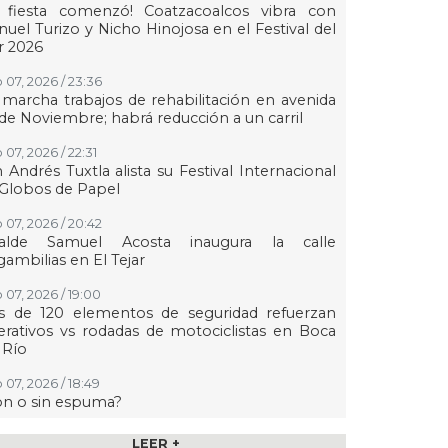
a fiesta comenzó! Coatzacoalcos vibra con
uel Turizo y Nicho Hinojosa en el Festival del
r 2026
 07, 2026 / 23:36
marcha trabajos de rehabilitación en avenida
de Noviembre; habrá reducción a un carril
 07, 2026 / 22:31
 Andrés Tuxtla alista su Festival Internacional
Globos de Papel
 07, 2026 / 20:42
calde Samuel Acosta inaugura la calle
ambilias en El Tejar
 07, 2026 / 19:00
s de 120 elementos de seguridad refuerzan
rativos vs rodadas de motociclistas en Boca
 Río
 07, 2026 / 18:49
on o sin espuma?
 07, 2026 / 18:20
LEER +