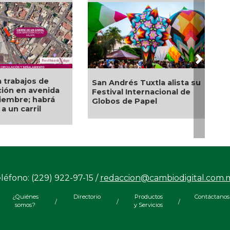
Next
 trabajos de
San Andrés Tuxtla alista su
ción en avenida
Festival Internacional de
iembre; habrá
Globos de Papel
a un carril
léfono: (229) 922-97-15 /
redaccion@cambiodigital.com.
¿Quiénes
Directorio
Productos
Contáctanos
/
/
/
somos?
y Servicios