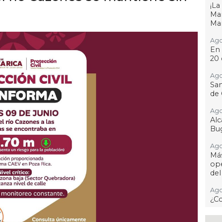
¡L
Man
Ma
Ago
En 
20 
Ago
San
de 
Ago
Al
Bug
Ago
Má
ope
del
Ago
¿C
Ago