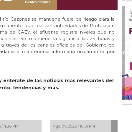
Pe
com
Ago
l río Cazones se mantiene fuera de riesgo para la
Mo
rmanente que realizan autoridades de Protección
for
oma de CAEV, el afluente registra niveles que no
del
ricenses. Se mantiene la vigilancia las 24 horas y
Ago
través de los canales oficiales del Gobierno de
Ayu
udadanía a mantenerse informada únicamente por
a l
Pre
Ago 
Ayu
lab
y entérate de las noticias más relevantes del
Ago
iento, tendencias y más.
Qui
Ago
Gen
Gob
 / 11:36 PM
Ago 07, 2026 / 10:31 PM