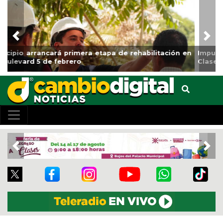
Previous
Nex
Impulsa Gobierno Municipal Expo Venta Regreso a
Clases
Previous
Nex