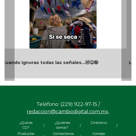
La mañanera de Claudia Sheinbaum 05/08/2026
Teléfono: (229) 922-97-15 /
redaccion@cambiodigital.com.mx,
¿Qué es
¿Quiénes
Directorio
/
/
/
CD?
somos?
Productos
Contáctanos
Consejo