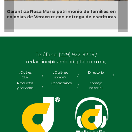
osa María patrimonio de familias en
Descarta Nahle
 Veracruz con entrega de escrituras
alcaldes de MC
Teléfono: (229) 922-97-15 /
redaccion@cambiodigital.com.mx,
¿Qué es
¿Quiénes
Directorio
/
/
/
CD?
somos?
Productos
Contáctanos
Consejo
/
/
y Servicios
Editorial