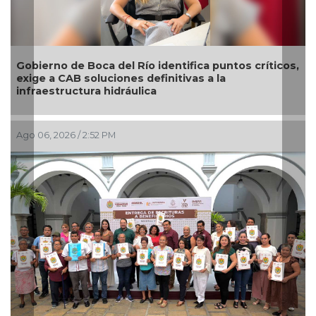
 Boca del Río identifica puntos críticos,
El diálogo dire
 soluciones definitivas a la
servicios en Xa
tura hidráulica
 2:52 PM
Ago 06, 2026 / 2:0