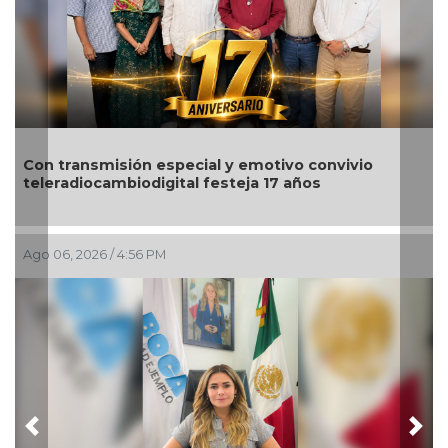
Nahle encabeza
sión especial y emotivo convivio
para impulsar 
mbiodigital festeja 17 años
región norte
/ 4:56 PM
Ago 06, 2026 / 2:0
Previous
Nex