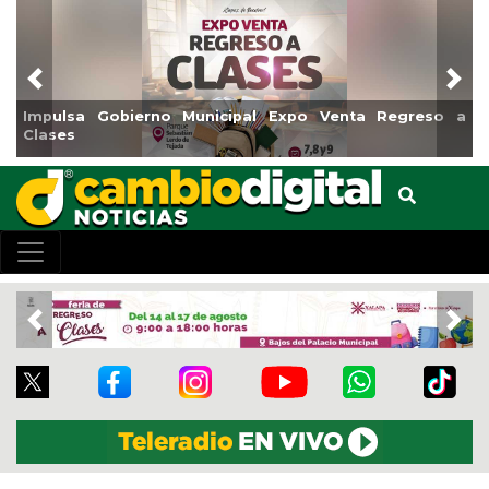
Previous
Nex
erno Municipal Expo Venta Regreso a
Reabrirá Coatzaco
Centro
Previous
Nex