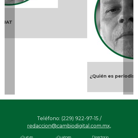
¿Quién es periodista?
Teléfono: (229) 922-97-15 /
redaccion@cambiodigital.com.mx,
¿Qué es
¿Quiénes
Directorio
/
/
/
CD?
somos?
Productos
Contáctanos
Consejo
/
/
y Servicios
Editorial