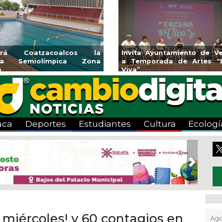
endedores de Xalapa
Coatzacoalcos impul
onen en Mercadito
halterofilia con la Copa 
enario
2026
aca
Deportes
Estudiantes
Cultura
Ecologí
Next
 miércoles! y 60 contagios en
Ago