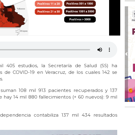
Ago
Alc
Ago 
Alc
pre
Ago
Más
An
Pre
il 405 estudios, la Secretaría de Salud (SS) ha
Ago
Sup
s de COVID-19 en Veracruz, de los cuales 142 se
for
s.
Ago
a suman 108 mil 913 pacientes recuperados y 137
Se
ay 14 mil 880 fallecimientos (+ 60 nuevos): 9 mil
pro
 dependencia contabiliza 137 mil 434 resultados