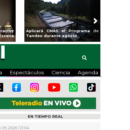
Next
sa la
Continúa Coatza Vive el Verano
Coyote
2026 con cine, actividades
lúdicas y expo
a
Espectáculos
Ciencia
Agenda
EN TIEMPO REAL
 05, 2026 / 21:04