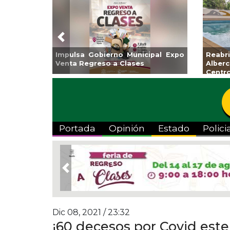
Previous
Guarniciones y banquetas para la
Empr
colonia El Mango en Pánuco
exp
Bicent
Portada
Opinión
Estado
Polici
Previous
Dic 08, 2021 / 23:32
¡60 decesos por Covid este