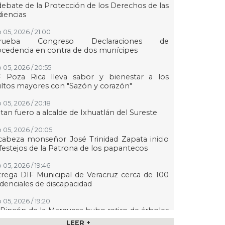
debate de la Protección de los Derechos de las
iencias
 05, 2026 / 21:00
rueba Congreso Declaraciones de
cedencia en contra de dos munícipes
 05, 2026 / 20:55
F Poza Rica lleva sabor y bienestar a los
ltos mayores con "Sazón y corazón"
 05, 2026 / 20:18
tan fuero a alcalde de Ixhuatlán del Sureste
 05, 2026 / 20:05
abeza monseñor José Trinidad Zapata inicio
festejos de la Patrona de los papantecos
 05, 2026 / 19:46
rega DIF Municipal de Veracruz cerca de 100
denciales de discapacidad
 05, 2026 / 19:20
Rincón de la Marquesa hubo retiro de árboles
 representar riesgos; no es tala ilegal
LEER +