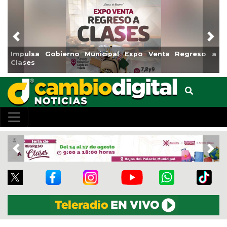
Previous
Nex
 Expo Venta Regreso a
Reabrirá Coatzacoalcos la Alberc
Centro
Previous
Nex