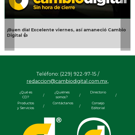
Carlota de México: la última empe
s, así amaneció Cambio
Teléfono: (229) 922-97-15 /
redaccion@cambiodigital.com.mx,
¿Qué es
¿Quiénes
Directorio
/
/
/
CD?
somos?
Productos
Contáctanos
Consejo
/
/
y Servicios
Editorial