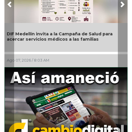
Previous
Nex
paña de Salud para
🎉🎂👏 Santoral 07/08/2026
las familias
Ago 07, 2026 / 5:30 AM