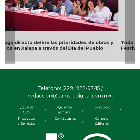
Todo listo en Coatzacoalcos para el arranque del
Festival del Mar 2026
Teléfono: (229) 922-97-15 /
redaccion@cambiodigital.com.mx,
¿Qué es
¿Quiénes
Directorio
/
/
/
CD?
somos?
Productos
Contáctanos
Consejo
/
/
y Servicios
Editorial