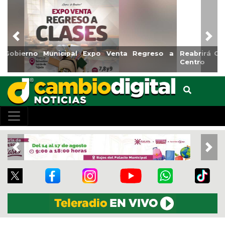
Previous
Nex
Reabrirá Coatzacoalcos la Alberca Semiolímpica Zona
Centro
Previous
Nex