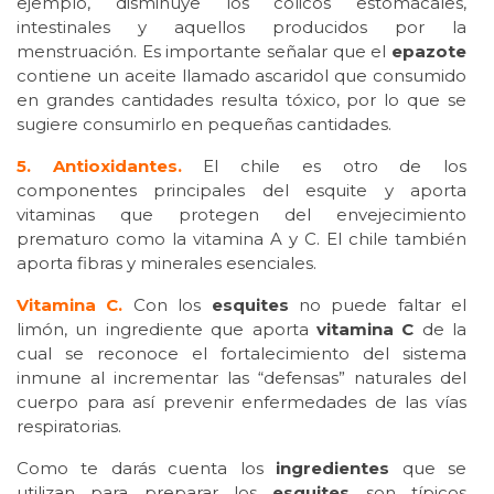
ejemplo, disminuye los cólicos estomacales,
intestinales y aquellos producidos por la
menstruación. Es importante señalar que el
epazote
contiene un aceite llamado ascaridol que consumido
en grandes cantidades resulta tóxico, por lo que se
sugiere consumirlo en pequeñas cantidades.
5. Antioxidantes.
El chile es otro de los
componentes principales del esquite y aporta
vitaminas que protegen del envejecimiento
prematuro como la vitamina A y C. El chile también
aporta fibras y minerales esenciales.
Vitamina C.
Con los
esquites
no puede faltar el
limón, un ingrediente que aporta
vitamina C
de la
cual se reconoce el fortalecimiento del sistema
inmune al incrementar las “defensas” naturales del
cuerpo para así prevenir enfermedades de las vías
respiratorias.
Como te darás cuenta los
ingredientes
que se
utilizan para preparar los
esquites
son típicos