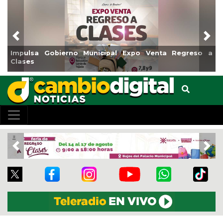
Previous
Nex
Reabrirá Coatzacoalcos la Alberca Semiolímpica Zona
Centro
Previous
Nex