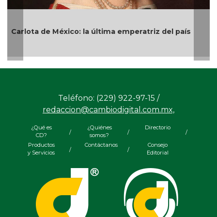
¡Tetracampeonas! México gana oro en
Centroamericanos tras épica victoria en penales
sobre Colombia
Teléfono: (229) 922-97-15 /
redaccion@cambiodigital.com.mx,
¿Qué es
¿Quiénes
Directorio
/
/
/
CD?
somos?
Productos
Contáctanos
Consejo
/
/
y Servicios
Editorial