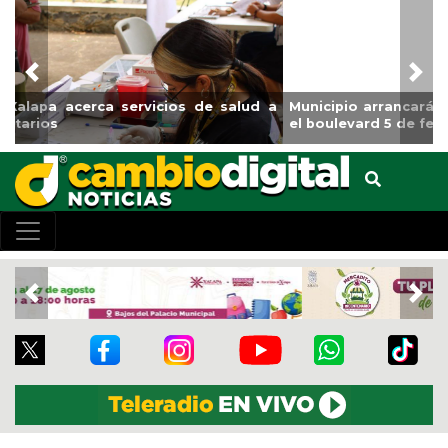
Previous
Nex
Municipio arrancará primera etapa de rehabilitación en
el boulevard 5 de febrero
Previous
Nex