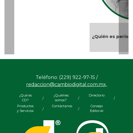
Teléfono: (229) 922-97-15 /
redaccion@cambiodigital.com.mx,
¿Qué es
¿Quiénes
Directorio
/
/
/
CD?
somos?
Productos
Contáctanos
Consejo
/
/
y Servicios
Editorial