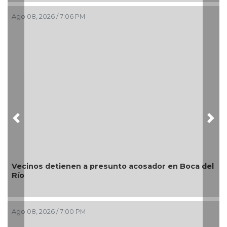
Ago 08, 2026 / 7:06 PM
A
Previous
Nex
Vecinos detienen a presunto acosador en Boca del
Río
¿
Ago 08, 2026 / 7:00 PM
A