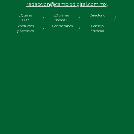
redaccion@cambiodigital.com.mx,
¿Qué es
¿Quiénes
Directorio
/
/
/
CD?
somos?
Productos
Contáctanos
Consejo
/
/
y Servicios
Editorial