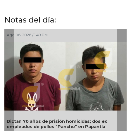
Notas del día:
Ago 06, 2026 / 12:43 PM
Transformación con justicia social, mil 800
personas de 7 municipios reciben Apoyo a la
Palabra: Nahle