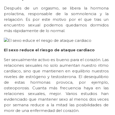
Después de un orgasmo, se libera la hormona
prolactina, responsable de la somnolencia y la
relajación. Es por este motivo por el que tras un
encuentro sexual podemos quedarnos dormidos
más rápidamente de lo normal.
El sexo reduce el riesgo de ataque cardiaco
Ser sexualmente activo es bueno para el corazón. Las
relaciones sexuales no solo aumentan nuestro ritmo
cardíaco, sino que mantienen en equilibrio nuestros
niveles de estrógeno y testosterona. El desequilibrio
de estas hormonas provoca, por ejemplo,
osteoporosis. Cuanta más frecuencia haya en las
relaciones sexuales, mejor. Varios estudios han
evidenciado que mantener sexo al menos dos veces
por semana reduce a la mitad las posibilidades de
morir de una enfermedad del corazón.