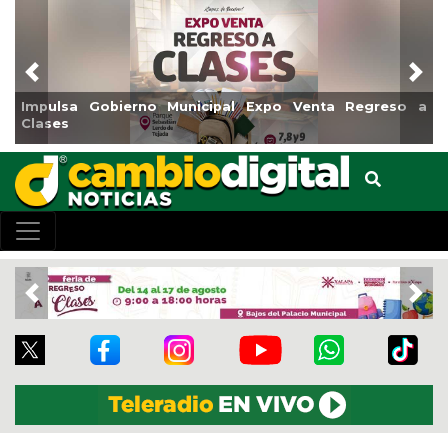
Previous
Nex
Reabrirá Coatzacoalcos la Alberca Semiolímpica Zona
Centro
Previous
Nex