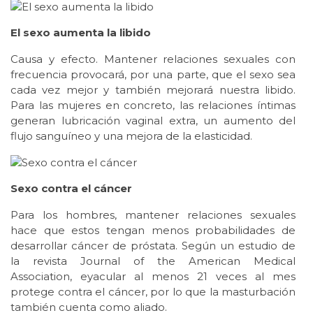
El sexo aumenta la libido
Causa y efecto. Mantener relaciones sexuales con
frecuencia provocará, por una parte, que el sexo sea
cada vez mejor y también mejorará nuestra libido.
Para las mujeres en concreto, las relaciones íntimas
generan lubricación vaginal extra, un aumento del
flujo sanguíneo y una mejora de la elasticidad.
Sexo contra el cáncer
Para los hombres, mantener relaciones sexuales
hace que estos tengan menos probabilidades de
desarrollar cáncer de próstata. Según un estudio de
la revista Journal of the American Medical
Association, eyacular al menos 21 veces al mes
protege contra el cáncer, por lo que la masturbación
también cuenta como aliado.