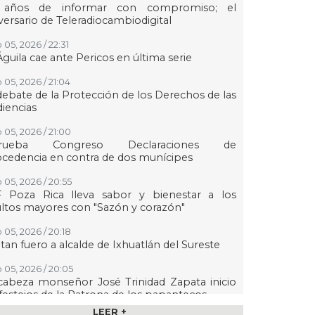
 años de informar con compromiso; el
versario de Teleradiocambiodigital
 05, 2026 / 22:31
Águila cae ante Pericos en última serie
 05, 2026 / 21:04
debate de la Protección de los Derechos de las
iencias
 05, 2026 / 21:00
rueba Congreso Declaraciones de
cedencia en contra de dos munícipes
 05, 2026 / 20:55
F Poza Rica lleva sabor y bienestar a los
ltos mayores con "Sazón y corazón"
 05, 2026 / 20:18
tan fuero a alcalde de Ixhuatlán del Sureste
 05, 2026 / 20:05
abeza monseñor José Trinidad Zapata inicio
festejos de la Patrona de los papantecos
LEER +