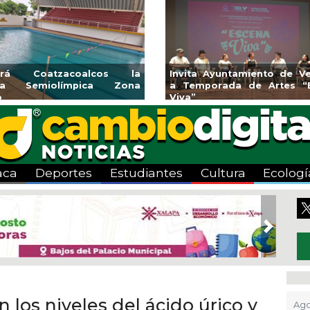
endedores de Xalapa
Coatzacoalcos impul
onen en Mercadito
halterofilia con la Copa 
enario
2026
aca
Deportes
Estudiantes
Cultura
Ecologí
Next
los niveles del ácido úrico y
Ago