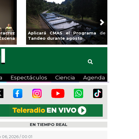
Next
sa la
Continúa Coatza Vive el Verano
Coyote
2026 con cine, actividades
lúdicas y expo
a
Espectáculos
Ciencia
Agenda
EN TIEMPO REAL
 06, 2026 / 00:01