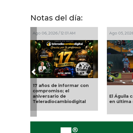
Notas del día:
Ago 05, 2026 / 8:18 PM
Ago 05, 2026
Previous
Encabeza
Quitan fuero a alcalde de
Trinidad Z
Ixhuatlán del Sureste
festejos d
los papan