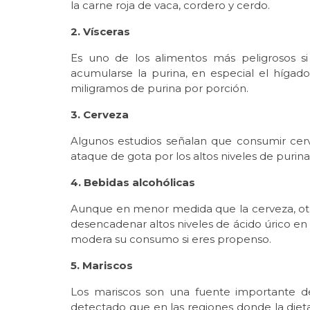
la carne roja de vaca, cordero y cerdo.
2. Vísceras
Es uno de los alimentos más peligrosos s
acumularse la purina, en especial el hígad
miligramos de purina por porción.
3. Cerveza
Algunos estudios señalan que consumir cer
ataque de gota por los altos niveles de purin
4. Bebidas alcohólicas
Aunque en menor medida que la cerveza, otra
desencadenar altos niveles de ácido úrico en la
modera su consumo si eres propenso.
5. Mariscos
Los mariscos son una fuente importante de 
detectado que en las regiones donde la die