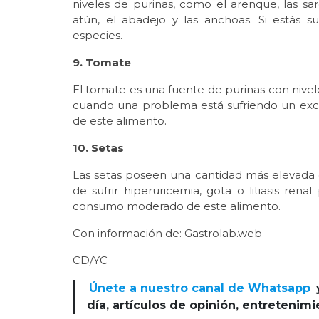
niveles de purinas, como el arenque, las sard
atún, el abadejo y las anchoas. Si estás s
especies.
9. Tomate
El tomate es una fuente de purinas con nivele
cuando una problema está sufriendo un exce
de este alimento.
10. Setas
Las setas poseen una cantidad más elevada q
de sufrir hiperuricemia, gota o litiasis ren
consumo moderado de este alimento.
Con información de: Gastrolab.web
CD/YC
Únete a nuestro canal de Whatsapp
día, artículos de opinión, entretenim