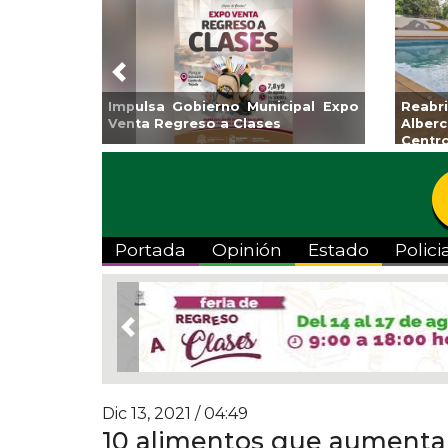
Previous
Guarniciones y banquetas para la
Empr
colonia El Mango en Pánuco
exp
Bicent
Portada
Opinión
Estado
Polici
Previous
Dic 13, 2021 / 04:49
10 alimentos que aumentan 