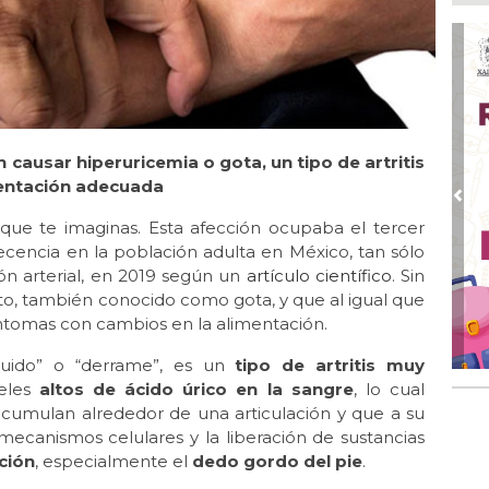
Ago
Ent
cre
Ago
En 
por
 causar hiperuricemia o gota, un tipo de artritis
Ago
Alc
entación adecuada
Pre
Ago 
ue te imaginas. Esta afección ocupaba el tercer
Alc
ecencia en la población adulta en México, tan sólo
pre
ión arterial, en 2019 según un
artículo científico
. Sin
Ago
o, también conocido como gota, y que al igual que
Más
íntomas con cambios en la alimentación.
An
líquido” o “derrame”, es un
tipo de artritis muy
eles
altos de ácido úrico en la sangre
, lo cual
acumulan alrededor de una articulación y que a su
ecanismos celulares y la liberación de sustancias
ción
, especialmente el
dedo gordo del pie
.