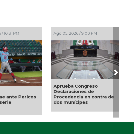
 / 8:05 PM
Ago 05, 2026 / 7:46 PM
Next
 monseñor José
Entrega DIF Municipal de
apata inicio de
Veracruz cerca de 100
e la Patrona de
credenciales de
tecos
discapacidad