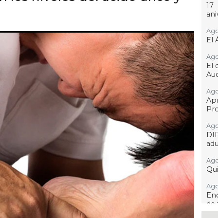
17
ani
Ago
El 
Ago
El 
Aud
Ago
Ap
Pro
Ago
DI
adu
Ago
Qui
Ago
Enc
de 