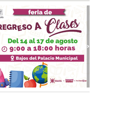
 05, 2026 / 19:46
rega DIF Municipal de Veracruz cerca de 100
denciales de discapacidad
 05, 2026 / 19:20
Rincón de la Marquesa hubo retiro de árboles
 representar riesgos; no es tala ilegal
 05, 2026 / 18:42
alde de Úrsulo Galván, Veracruz es desaforado
vious
Next
05, 2026 / 18:17
alde de Úrsulo Galván abandona el Congreso
vio a la votación de su desafuero
 05, 2026 / 18:00
 boqueños se afilian al Centro Médico Santa
a