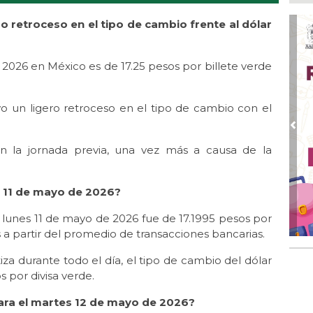
Ago
ro retroceso en el tipo de cambio frente al dólar
En 
por
 2026 en México es de 17.25 pesos por billete verde
Ago
Alc
Ago 
o un ligero retroceso en el tipo de cambio con el
Alc
pre
Pre
en la jornada previa, una vez más a causa de la
Ago
Más
An
 11 de mayo de 2026?
Ago
Sup
l lunes 11 de mayo de 2026 fue de 17.1995 pesos por
for
 a partir del promedio de transacciones bancarias.
za durante todo el día, el tipo de cambio del dólar
s por divisa verde.
 para el martes 12 de mayo de 2026?