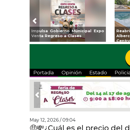
Previous
Invita Ayuntamiento de Veracruz
Aplicará CMAS e
a Temporada de Artes “Escena
Tandeo durante a
Viva”
Portada
Opinión
Estado
Polici
Previous
May 12, 2026 / 09:04
🤑💸¿Cuál es el precio del 