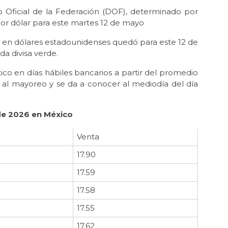
o Oficial de la Federación (DOF), determinado por
 por dólar para este martes 12 de mayo
s en dólares estadounidenses quedó para este 12 de
a divisa verde.
co en días hábiles bancarios a partir del promedio
 al mayoreo y se da a conocer al mediodía del día
de 2026 en México
Venta
17.90
17.59
17.58
17.55
17.62