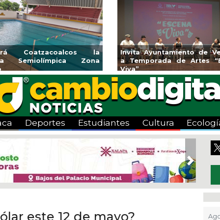
l Programa de
Guarniciones y banquetas para la
Emp
gosto
colonia El Mango en Pánuco
ex
Bice
aca
Deportes
Estudiantes
Cultura
Ecologí
Next
dólar este 12 de mayo?
Ago