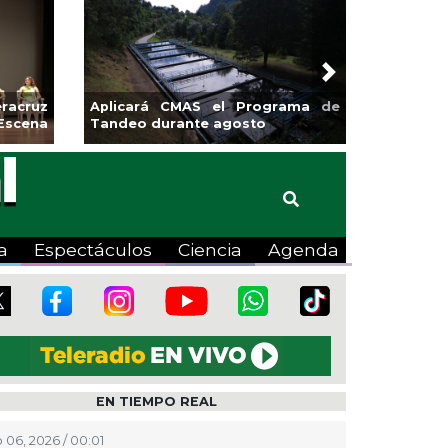
Next
rendedores de Xalapa
Coatzacoalcos impu
ponen en Mercadito
halterofilia con la Cop
ntenario
2026
a
Espectáculos
Ciencia
Agenda
EN TIEMPO REAL
 06, 2026 / 00:01