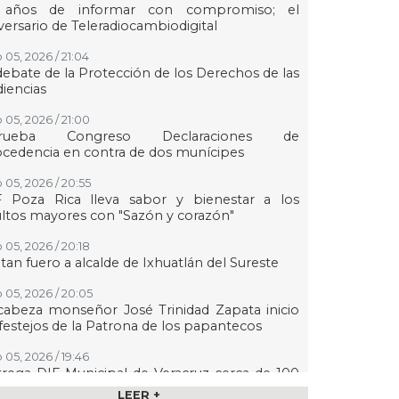
 años de informar con compromiso; el
versario de Teleradiocambiodigital
 05, 2026 / 21:04
debate de la Protección de los Derechos de las
iencias
 05, 2026 / 21:00
rueba Congreso Declaraciones de
cedencia en contra de dos munícipes
 05, 2026 / 20:55
F Poza Rica lleva sabor y bienestar a los
ltos mayores con "Sazón y corazón"
 05, 2026 / 20:18
tan fuero a alcalde de Ixhuatlán del Sureste
 05, 2026 / 20:05
abeza monseñor José Trinidad Zapata inicio
festejos de la Patrona de los papantecos
 05, 2026 / 19:46
rega DIF Municipal de Veracruz cerca de 100
denciales de discapacidad
LEER +