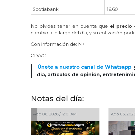
Scotiabank
16.60
No olvides tener en cuenta que
el precio
cambio a lo largo del día, y su cotización po
Con información de: N+
CD/VC
Únete a nuestro canal de Whatsapp
día, artículos de opinión, entretenim
Notas del día:
6 / 9:00 PM
Ago 05, 2026 / 8:18 PM
Ago 0