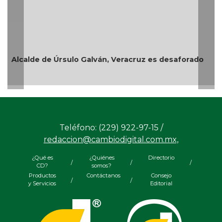
Alcalde de Úrsulo Galván, Veracruz es desaforado
Teléfono: (229) 922-97-15 /
redaccion@cambiodigital.com.mx,
¿Qué es
¿Quiénes
Directorio
/
/
/
CD?
somos?
Productos
Contáctanos
Consejo
/
/
y Servicios
Editorial