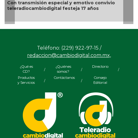
Nahle encabe
misión especial y emotivo convivio
para impulsa
cambiodigital festeja 17 años
región norte
Teléfono: (229) 922-97-15 /
redaccion@cambiodigital.com.mx,
¿Qué es
¿Quiénes
Directorio
/
/
/
CD?
somos?
Productos
Contáctanos
Consejo
/
/
y Servicios
Editorial