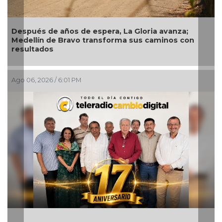
e años de espera, La Gloria avanza;
Garantiza Ro
 de Bravo transforma sus caminos con
colonias de 
os
6 / 6:01 PM
Ago 06, 2026 / 2