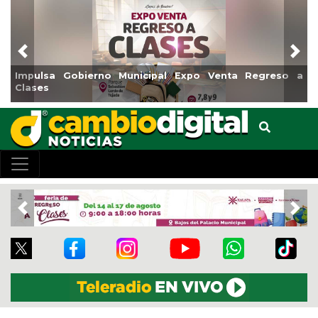
Previous
Nex
so a
Reabrirá Coatzacoalcos la Alberca Semiolímpica Zon
Centro
Previous
Nex