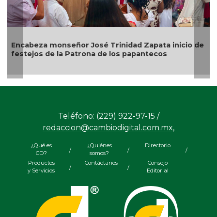
o de
Alcalde de Úrsulo Galván, Veracruz es desaforado
Teléfono: (229) 922-97-15 /
redaccion@cambiodigital.com.mx,
¿Qué es
¿Quiénes
Directorio
/
/
/
CD?
somos?
Productos
Contáctanos
Consejo
/
/
y Servicios
Editorial