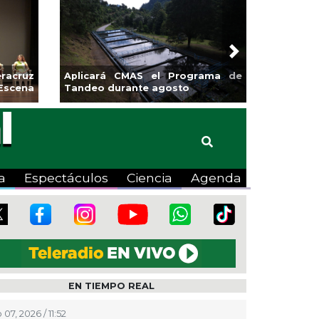
Next
lsa la
Continúa Coatza Vive el Verano
 Coyote
2026 con cine, actividades
lúdicas y expo
a
Espectáculos
Ciencia
Agenda
EN TIEMPO REAL
07, 2026 / 11:52