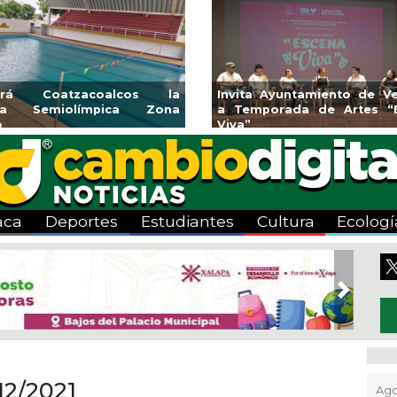
rendedores de Xalapa
Coatzacoalcos impu
onen en Mercadito
halterofilia con la Copa
tenario
2026
aca
Deportes
Estudiantes
Cultura
Ecologí
Next
12/2021
Ago 