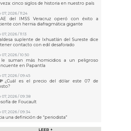
veza: cinco siglos de historia en nuestro país
07, 2026 / 11:24
AE del IMSS Veracruz operó con éxito a
iente con hernia diafragmática gigante
07, 2026 / 11:13
aldesa suplente de Ixhuatlán del Sureste dice
tener contacto con edil desaforado
 07, 2026 / 10:50
 le suman más homicidios a un peligroso
incuente en Papantla
 07, 2026 / 09:45
💸¿Cuál es el precio del dólar este 07 de
osto?
 07, 2026 / 09:38
osofía de Foucault
 07, 2026 / 09:34
ia una definición de “periodista”
 07, 2026 / 09:24
LEER +