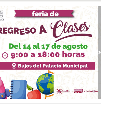
nicipio arrancará primera etapa de
abilitación en el boulevard 5 de febrero
 07, 2026 / 09:16
 Medellín invita a la Campaña de Salud para
rcar servicios médicos a las familias
 07, 2026 / 08:23
 mañanera de Claudia Sheinbaum 07/08/2026
 07, 2026 / 08:03
vious
Next
uen día! Excelente viernes, así amaneció
bio Digital 👍
07, 2026 / 07:11
ichismo o sentir placer por cosas extrañas ¿es
rmal?