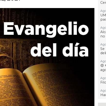
Cer
Ago 
UM
pac
Ago 
Alc
no 
Ago
Se
del
Ago
🤑
ag
Ago
Fil
Ago
Hac
Ago