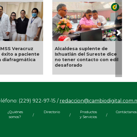
Next
Municipio arrancará
l es el precio del
primera etapa de
ste 07 de agosto?
rehabilitación en el
boulevard 5 de febrero
léfono: (229) 922-97-15 /
redaccion@cambiodigital.com.
¿Quiénes
Directorio
Productos
Contáctanos
/
/
/
somos?
y Servicios