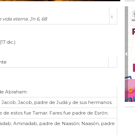
Mu
reh
¡
Ago
 vida eterna. Jn 6, 68
DIF
ace
Ago
7 dic.)
La
Ago
Pre
¡B
nte
Cam
Ago 
Fet
no
o de Abraham:
e Jacob; Jacob, padre de Judá y de sus hermanos.
e de estos fue Tamar. Fares fue padre de Esrón;
nadab; Aminadab, padre de Naasón; Naasón, padre