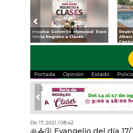
Previous
 Programa de
Guarniciones y banquetas para la
Emp
osto
colonia El Mango en Pánuco
exp
Bicen
Portada
Opinión
Estado
Polici
Previous
Dic 17, 2021 / 08:42
🙏⛪️🛐 Evangelio del día 17/