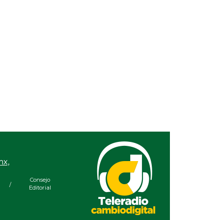
mx,
Consejo
/
Editorial