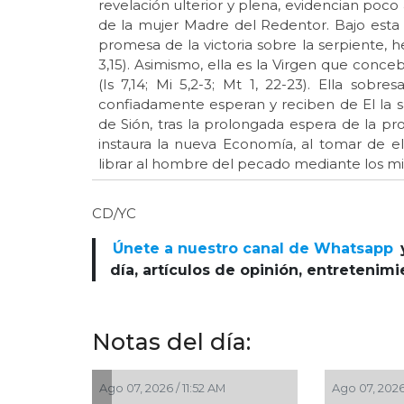
revelación ulterior y plena, evidencian poco
de la mujer Madre del Redentor. Bajo esta
promesa de la victoria sobre la serpiente,
3,15). Asimismo, ella es la Virgen que conce
(Is 7,14; Mi 5,2-3; Mt 1, 22-23). Ella sob
confiadamente esperan y reciben de El la sa
de Sión, tras la prolongada espera de la p
instaura la nueva Economía, al tomar de el
librar al hombre del pecado mediante los mi
CD/YC
Únete a nuestro canal de Whatsapp
día, artículos de opinión, entretenim
Notas del día:
1:13 AM
Ago 07, 2026 / 10:50 AM
Ago 07, 2