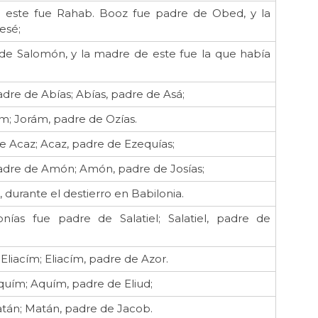
 este fue Rahab. Booz fue padre de Obed, y la
esé;
 de Salomón, y la madre de este fue la que había
e de Abías; Abías, padre de Asá;
ám; Jorám, padre de Ozías.
e Acaz; Acaz, padre de Ezequías;
adre de Amón; Amón, padre de Josías;
 durante el destierro en Babilonia.
nías fue padre de Salatiel; Salatiel, padre de
liacím; Eliacím, padre de Azor.
quím; Aquím, padre de Eliud;
atán; Matán, padre de Jacob.