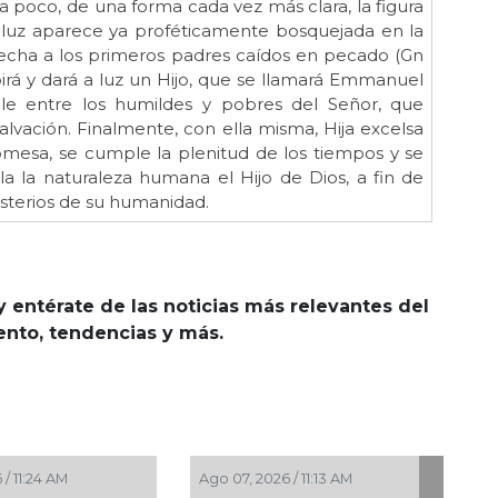
 a poco, de una forma cada vez más clara, la figura
 luz aparece ya proféticamente bosquejada en la
 hecha a los primeros padres caídos en pecado (Gn
birá y dará a luz un Hijo, que se llamará Emmanuel
resale entre los humildes y pobres del Señor, que
lvación. Finalmente, con ella misma, Hija excelsa
romesa, se cumple la plenitud de los tiempos y se
la la naturaleza humana el Hijo de Dios, a fin de
sterios de su humanidad.
y entérate de las noticias más relevantes del
iento, tendencias y más.
026 / 9:45 AM
Ago 07, 2026 / 9:24 AM