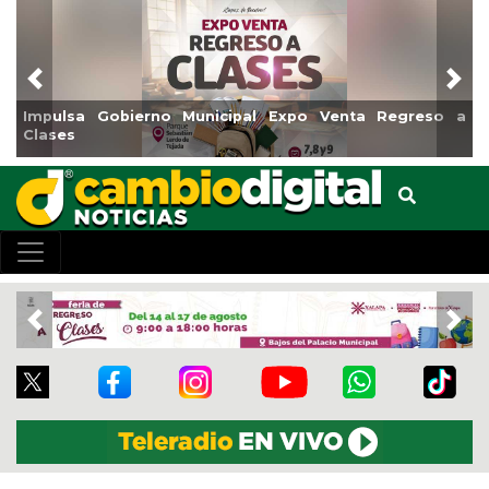
Previous
Nex
o Venta Regreso a
Reabrirá Coatzacoalcos la Alberca Sem
Centro
Previous
Nex