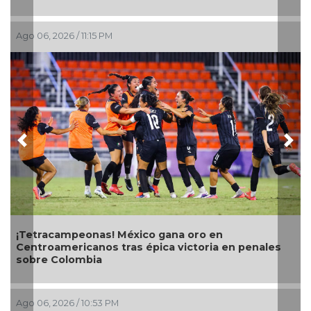
Ago 06, 2026 / 6:01 PM
Previous
Nex
Con transmisión especial y emotivo c
teleradiocambiodigital festeja 17 año
ro en
oria en penales
Ago 06, 2026 / 4:56 PM