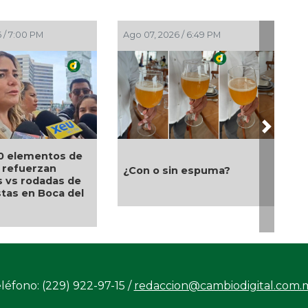
PM
Ago 07, 2026 / 5:53 PM
Ago 07, 20
Next
Rosado
Modernización del World
Ayuntam
otesta
Trade Center fortalecerá
fortalec
lente de
turismo, empleo y
laboral 
economía de Boca del Río:
y los s
Maryjose Gamboa
léfono: (229) 922-97-15 /
redaccion@cambiodigital.com.