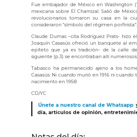
Fue embajador de México en Washington (19
mexicana sobre El Chamizal. Salió de Méxic
revolucionarios tomaron su casa en la c
consideraron “símbolo del régimen porfirista”
Claude Dumas –cita Rodríguez Prats- hizo el 
Joaquín Casasús ofreció un banquete al emb
epíteto que ya es tradición- de la calle d
siguiente (p.3) se encontraban allí numerosos 
Tabasco ha permanecido ajeno a los home
Casasús: Ni cuando murió en 1916 ni cuando tr
nacimiento en 1958.
CD/YC
Únete a nuestro canal de Whatsapp
día, artículos de opinión, entretenim
Notas del día: