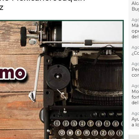
Al
z
Bug
Ago
Má
ope
del
Ago
¿C
Ago
Pe
com
Ago
Mo
for
del
Ago
Ayu
a l
Ago 