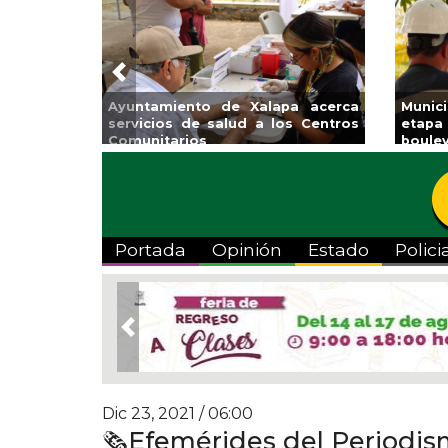
Previous
 Municipal Expo
Reabrirá Coatzacoalcos la
Inv
lases
Alberca Semiolímpica Zona
a T
Centro
Viv
Portada
Opinión
Estado
Polici
Previous
Dic 23, 2021 / 06:00
🗞Efemérides del Periodis