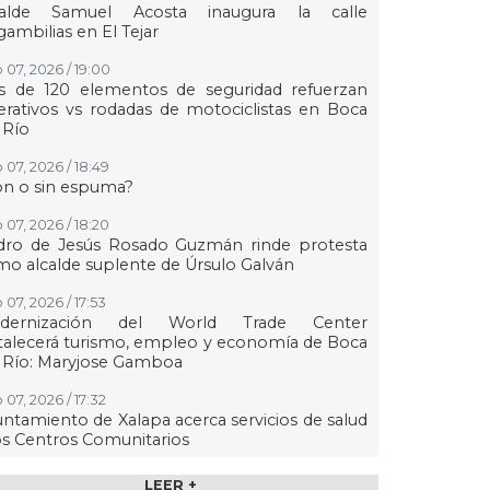
calde Samuel Acosta inaugura la calle
ambilias en El Tejar
 07, 2026 / 19:00
s de 120 elementos de seguridad refuerzan
rativos vs rodadas de motociclistas en Boca
 Río
 07, 2026 / 18:49
on o sin espuma?
 07, 2026 / 18:20
dro de Jesús Rosado Guzmán rinde protesta
o alcalde suplente de Úrsulo Galván
 07, 2026 / 17:53
dernización del World Trade Center
talecerá turismo, empleo y economía de Boca
 Río: Maryjose Gamboa
 07, 2026 / 17:32
ntamiento de Xalapa acerca servicios de salud
os Centros Comunitarios
07, 2026 / 17:15
LEER +