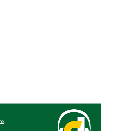
26 / 5:15 PM
iento e ICATVER
en capacitación
en beneficio de las
anandrescanos
mx,