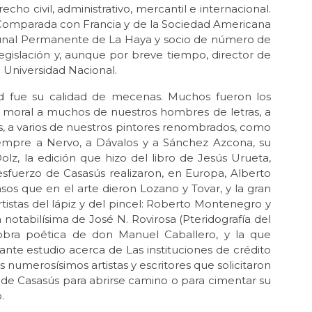
ho civil, administrativo, mercantil e internacional.
Comparada con Francia y de la Sociedad Americana
bunal Permanente de La Haya y socio de número de
gislación y, aunque por breve tiempo, director de
a Universidad Nacional.
ad fue su calidad de mecenas. Muchos fueron los
y moral a muchos de nuestros hombres de letras, a
s, a varios de nuestros pintores renombrados, como
iempre a Nervo, a Dávalos y a Sánchez Azcona, su
lz, la edición que hizo del libro de Jesús Urueta,
 esfuerzo de Casasús realizaron, en Europa, Alberto
pasos que en el arte dieron Lozano y Tovar, y la gran
tistas del lápiz y del pincel: Roberto Montenegro y
a notabilísima de José N. Rovirosa (Pteridografía del
a obra poética de don Manuel Caballero, y la que
ante estudio acerca de Las instituciones de crédito
numerosísimos artistas y escritores que solicitaron
 de Casasús para abrirse camino o para cimentar su
.