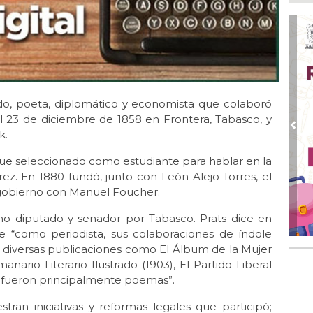
Ayu
lab
Ago
Qui
Ago
Gen
o, poeta, diplomático y economista que colaboró
Gob
el 23 de diciembre de 1858 en Frontera, Tabasco, y
Ago
Pre
k.
Hal
23 
fue seleccionado como estudiante para hablar en la
ez. En 1880 fundó, junto con León Alejo Torres, el
Ago
Re
 gobierno con Manuel Foucher.
Ruz
Fes
 diputado y senador por Tabasco. Prats dice en
 “como periodista, sus colaboraciones de índole
Ago
n diversas publicaciones como El Álbum de la Mujer
Imp
anario Literario Ilustrado (1903), El Partido Liberal
pre
es fueron principalmente poemas”.
ran iniciativas y reformas legales que participó;