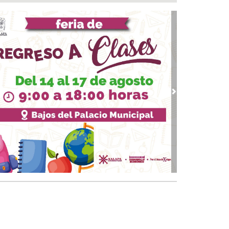
ntamiento e ICATVER fortalecen capacitación
oral en beneficio de las y los sanandrescanos
 07, 2026 / 14:56
ncena, no me abandones.... 😝😜🤣
 07, 2026 / 14:47
erar empleo y bienestar, prioridad para el
ierno de San Andrés Tuxtla: Rafa Fararoni
 07, 2026 / 14:39
vious
Next
lan con vida a pescador desaparecido desde el
de julio en Uxpanapa
 07, 2026 / 14:22
salta Pedro Miguel pensamiento de Diego
zarín y agradece respaldo de Rocío Nahle al
tival del Mar
 07, 2026 / 13:53
ulsa Ayuntamiento de Veracruz cultura de la
vención en la niñez del municipio