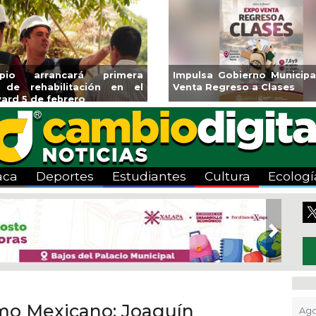
ita Ayuntamiento de Veracruz
Aplicará CMAS el Pro
emporada de Artes “Escena
Tandeo durante agosto
a”
aca
Deportes
Estudiantes
Cultura
Ecologí
Next
mo Mexicano: Joaquín
Ago