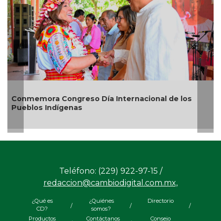
os
Rosa María reafirma compromiso ambiental con
20 mil árboles sembrados
Teléfono: (229) 922-97-15 /
redaccion@cambiodigital.com.mx,
¿Qué es
¿Quiénes
Directorio
/
/
/
CD?
somos?
Productos
Contáctanos
Consejo