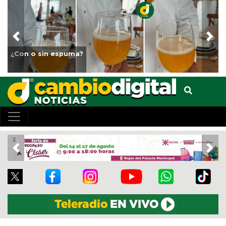
Previous
Nex
Fortalece Ayuntamiento de Veracruz el cuidado de 
animales del Parque Miguel Ángel de Quevedo
Previous
Nex