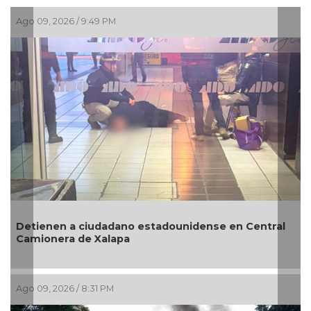
Ago 09, 2026 / 3:01 PM
Revelan que Ángel Aguirre habría solicitado
ntral
desaparecer pruebas del caso Ayotzinapa porqu
su sobrino “estaba al tanto”
Ago 09, 2026 / 2:51 PM