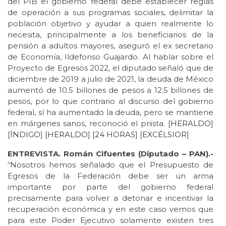
del PIB el gobierno federal debe establecer reglas
de operación a sus programas sociales, delimitar la
población objetivo y ayudar a quien realmente lo
necesita, principalmente a los beneficiarios de la
pensión a adultos mayores, aseguró el ex secretario
de Economía, Ildefonso Guajardo. Al hablar sobre el
Proyecto de Egresos 2022, el diputado señaló que de
diciembre de 2019 a julio de 2021, la deuda de México
aumentó de 10.5 billones de pesos a 12.5 billones de
pesos, por lo que contrario al discurso del gobierno
federal, sí ha aumentado la deuda, pero se mantiene
en márgenes sanos, reconoció el priista. [
HERALDO
]
[
ÍNDIGO
] [
HERALDO
] [
24 HORAS
] [
EXCÉLSIOR
]
ENTREVISTA. Román Cifuentes (Diputado – PAN).-
“Nosotros hemos señalado que el Presupuesto de
Egresos de la Federación debe ser un arma
importante por parte del gobierno federal
precisamente para volver a detonar e incentivar la
recuperación económica y en este caso vemos que
para este Poder Ejecutivo solamente existen tres