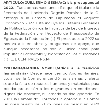
ARTÍCULO/GUILLERMO SESMA/Crisis presupuestal
2022
.- Fue apenas hace unos días que el titular de la
Secretaría de Hacienda, Rogelio Ramírez de la O,
entregó a la Cámara de Diputados el Paquete
Económico 2022. Este incluye los Criterios Generales
de Política Económica, la Iniciativa de Ley de Ingresos
de la Federación y el Proyecto de Presupuesto de
Egresos de la Federación (…) El presupuesto 2022 se
nos va a ir en obras y programas de apoyo, que
aunque necesarios no son el único canal para
impulsar el desarrollo y bienestar de los ciudadanos
(…) [
EJE CENTRAL/p.1-
p.14]
COLUMNA/HANNIA NOVELL/Adiós a la tradición
humanitaria
.- Desde hace tiempo Andrés Ramírez,
titular de la Comar, encendió las alarmas y alertó
sobre la falta de recursos humanos y materiales para
brindar protección a los migrantes, en condiciones
dignas. No obstante, el llamado ha sido ignorado. En
2019, la Cámara de Diputados le aprobó a la Comar
un presupuesto de 21 millones de pesos; en 2020