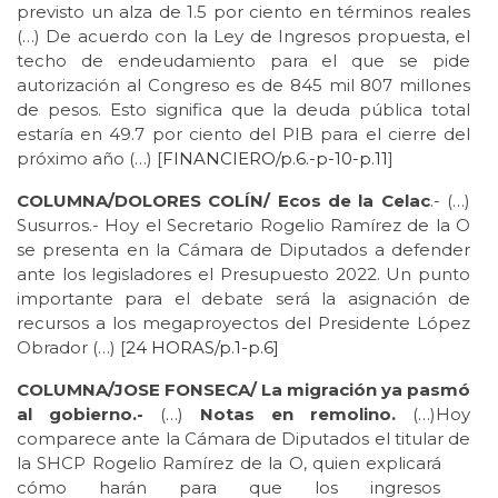
previsto un alza de 1.5 por ciento en términos reales
(…) De acuerdo con la Ley de Ingresos propuesta, el
techo de endeudamiento para el que se pide
autorización al Congreso es de 845 mil 807 millones
de pesos. Esto significa que la deuda pública total
estaría en 49.7 por ciento del PIB para el cierre del
próximo año (…) [
FINANCIERO/p.6.-p-10-p.11
]
COLUMNA/DOLORES COLÍN/ Ecos de la Celac
.- (…)
Susurros.- Hoy el Secretario Rogelio Ramírez de la O
se presenta en la Cámara de Diputados a defender
ante los legisladores el Presupuesto 2022. Un punto
importante para el debate será la asignación de
recursos a los megaproyectos del Presidente López
Obrador (…) [
24 HORAS/p.1-p.6]
COLUMNA/JOSE FONSECA/ La migración ya pasmó
al gobierno.-
(…)
Notas en remolino.
(…)Hoy
comparece ante la Cámara de Diputados el titular de
la SHCP Rogelio Ramírez de la O, quien explicará
cómo harán para que los ingresos