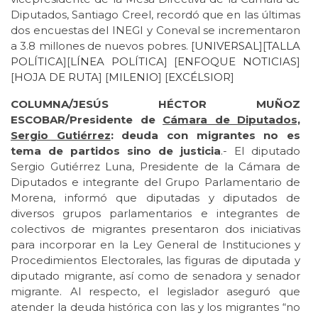
Diputados, Santiago Creel, recordó que en las últimas
dos encuestas del INEGI y Coneval se incrementaron
a 3.8 millones de nuevos pobres. [
UNIVERSAL
][
TALLA
POLÍTICA
][
LÍNEA POLÍTICA
] [
ENFOQUE NOTICIAS
]
[
HOJA DE RUTA
] [
MILENIO
] [
EXCÉLSIOR
]
COLUMNA/JESÚS HÉCTOR MUÑOZ
ESCOBAR/Presidente de
Cámara de Diputados,
Sergio Gutiérrez
: deuda con migrantes no es
tema de partidos sino de justicia
.- El diputado
Sergio Gutiérrez Luna, Presidente de la Cámara de
Diputados e integrante del Grupo Parlamentario de
Morena, informó que diputadas y diputados de
diversos grupos parlamentarios e integrantes de
colectivos de migrantes presentaron dos iniciativas
para incorporar en la Ley General de Instituciones y
Procedimientos Electorales, las figuras de diputada y
diputado migrante, así como de senadora y senador
migrante. Al respecto, el legislador aseguró que
atender la deuda histórica con las y los migrantes “no