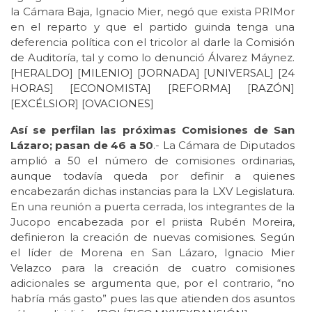
la Cámara Baja, Ignacio Mier, negó que exista PRIMor
en el reparto y que el partido guinda tenga una
deferencia política con el tricolor al darle la Comisión
de Auditoría, tal y como lo denunció Álvarez Máynez.
[
HERALDO
] [
MILENIO
] [
JORNADA
] [
UNIVERSAL
] [
24
HORAS
] [
ECONOMISTA
] [
REFORMA
] [
RAZÓN
]
[
EXCÉLSIOR
] [
OVACIONES
]
Así se perfilan las próximas Comisiones de San
Lázaro; pasan de 46 a 50
.- La Cámara de Diputados
amplió a 50 el número de comisiones ordinarias,
aunque todavía queda por definir a quienes
encabezarán dichas instancias para la LXV Legislatura.
En una reunión a puerta cerrada, los integrantes de la
Jucopo encabezada por el priista Rubén Moreira,
definieron la creación de nuevas comisiones. Según
el líder de Morena en San Lázaro, Ignacio Mier
Velazco para la creación de cuatro comisiones
adicionales se argumenta que, por el contrario, “no
habría más gasto” pues las que atienden dos asuntos