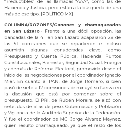
“irreductibles” de las llamadas “AAA”, como las de
Hacienda y Justicia, pero están a la búsqueda de una
más de ese tipo. [
POLÍTICO.MX
]
COLUMNA/ROZONES/Ganones y chamaqueados
en San Lázaro
.- Frente a una dócil oposición, las
bancadas de la 4T en San Lázaro acapararon 28 de
las 51 comisiones que se repartieron e incluso
asumirán algunas consideradas clave, como
Presupuesto y Cuenta Pública, Hacienda, Puntos
Constitucionales, Bienestar, Seguridad Social, Energía
y además de Reforma Electoral, promovida desde el
inicio de las negociaciones por el coordinador Ignacio
Mier. En cuanto al PAN, de Jorge Romero, si bien
pasó de siete a 12 comisiones, disminuyó su fuerza en
la discusión que está por comenzar sobre el
presupuesto. El PRI, de Rubén Moreira, se alzó con
siete, dos de ellas de peso: Gobernación y Población
y Vigilancia de la Auditoría Superior de la Federación.
Y fue el coordinador de MC, Jorge Álvarez Maynez,
quien resultó chamaqueado, ya que el resto de los