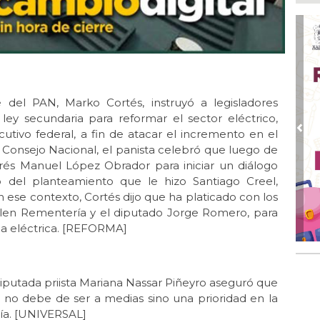
Ago
De
Me
res
Ago
Co
tel
te del PAN, Marko Cortés, instruyó a legisladores
ley secundaria para reformar el sector eléctrico,
Ago
Inv
jecutivo federal, a fin de atacar el incremento en el
Pre
Tem
del Consejo Nacional, el panista celebró que luego de
rés Manuel López Obrador para iniciar un diálogo
Ago
 del planteamiento que le hizo Santiago Creel,
Go
crí
 ese contexto, Cortés dijo que ha platicado con los
inf
ulen Rementería y el diputado Jorge Romero, para
ia eléctrica. [REFORMA]
Ago
Des
pre
a diputada priista Mariana Nassar Piñeyro aseguró que
co no debe de ser a medias sino una prioridad en la
mía. [UNIVERSAL]