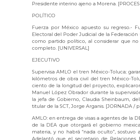
Presidente interino ajeno a Morena. [PROCE
POLÍTICO
Fuerza por México apuesto su regreso.- F
Electoral del Poder Judicial de la Federación
como partido político, al considerar que no
completo. [UNIVERSAL]
EJECUTIVO
Supervisa AMLO el tren México-Toluca; garan
kilómetros de obra civil del tren México-To
ciento de la longitud del proyecto, explicar
Manuel López Obrador durante la supervisió
la jefa de Gobierno, Claudia Sheinbaum, d
titular de la SCT, Jorge Arganis. [JORNADA / p
AMLO: en entrega de visas a agentes de la DE
de la DEA que otorgará el gobierno mexica
materia, y no habrá “nada oculto”, sostuvo
Adelantó que el secretario de Relaciones E