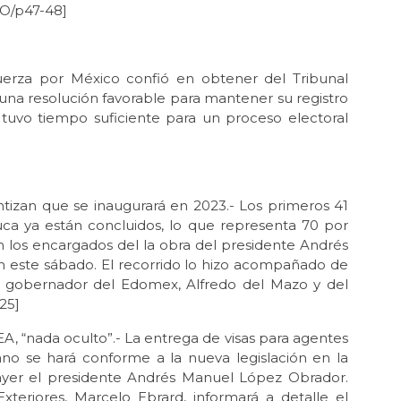
SO/p47-48]
uerza por México confió en obtener del Tribunal
 una resolución favorable para mantener su registro
 tuvo tiempo suficiente para un proceso electoral
tizan que se inaugurará en 2023.- Los primeros 41
luca ya están concluidos, lo que representa 70 por
on los encargados del la obra del presidente Andrés
n este sábado. El recorrido lo hizo acompañado de
el gobernador del Edomex, Alfredo del Mazo y del
25]
A, “nada oculto”.- La entrega de visas para agentes
no se hará conforme a la nueva legislación en la
 ayer el presidente Andrés Manuel López Obrador.
xteriores, Marcelo Ebrard, informará a detalle el