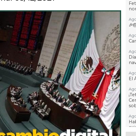
Fet
no
Ago
🎉
Ago
Car
Ago
Dí
na
Ago
El 
Ago
¡T
Cen
so
Ago
Hab
exi