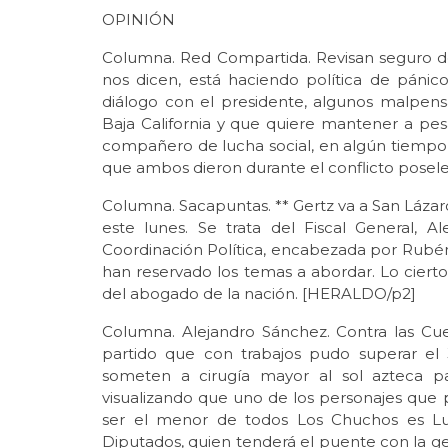
OPINIÓN
Columna. Red Compartida. Revisan seguro de
nos dicen, está haciendo política de pánic
diálogo con el presidente, algunos malpens
Baja California y que quiere mantener a pe
compañero de lucha social, en algún tiempo 
que ambos dieron durante el conflicto posel
Columna. Sacapuntas. ** Gertz va a San Lázar
este lunes. Se trata del Fiscal General, A
Coordinación Política, encabezada por Rubén 
han reservado los temas a abordar. Lo ciert
del abogado de la nación. [HERALDO/p2]
Columna. Alejandro Sánchez. Contra las Cuer
partido que con trabajos pudo superar el
someten a cirugía mayor al sol azteca p
visualizando que uno de los personajes que
ser el menor de todos Los Chuchos es Lu
Diputados, quien tenderá el puente con la gen