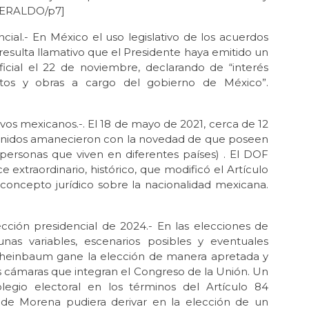
[HERALDO/p7]
ial.- En México el uso legislativo de los acuerdos
 resulta llamativo que el Presidente haya emitido un
icial el 22 de noviembre, declarando de “interés
ctos y obras a cargo del gobierno de México”.
evos mexicanos.-. El 18 de mayo de 2021, cerca de 12
 Unidos amanecieron con la novedad de que poseen
personas que viven en diferentes países) . El DOF
 extraordinario, histórico, que modificó el Artículo
concepto jurídico sobre la nacionalidad mexicana.
lección presidencial de 2024.- En las elecciones de
nas variables, escenarios posibles y eventuales
 Sheinbaum gane la elección de manera apretada y
las cámaras que integran el Congreso de la Unión. Un
gio electoral en los términos del Artículo 84
l de Morena pudiera derivar en la elección de un