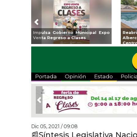
Previous
Guarniciones y banquetas para la
Empr
colonia El Mango en Pánuco
exp
Bicent
Portada
Opinión
Estado
Polici
Previous
Dic 05, 2021 / 09:08
📰Síntesis Legislativa Naci