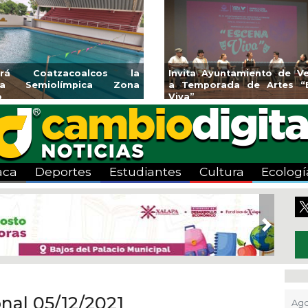
endedores de Xalapa
Coatzacoalcos impul
onen en Mercadito
halterofilia con la Copa 
enario
2026
aca
Deportes
Estudiantes
Cultura
Ecologí
Next
onal 05/12/2021
Ago 