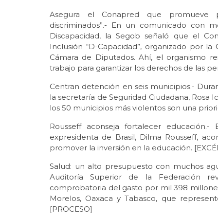
Asegura el Conapred que promueve polí
discriminados”.- En un comunicado con mo
Discapacidad, la Segob señaló que el Con
Inclusión “D-Capacidad”, organizado por la
Cámara de Diputados. Ahí, el organismo rei
trabajo para garantizar los derechos de las 
Centran detención en seis municipios.- Dur
la secretaría de Seguridad Ciudadana, Rosa I
los 50 municipios más violentos son una prior
Rousseff aconseja fortalecer educación.
expresidenta de Brasil, Dilma Rousseff, aco
promover la inversión en la educación. [EXC
Salud: un alto presupuesto con muchos agu
Auditoría Superior de la Federación rev
comprobatoria del gasto por mil 398 millones
Morelos, Oaxaca y Tabasco, que represent
[PROCESO]