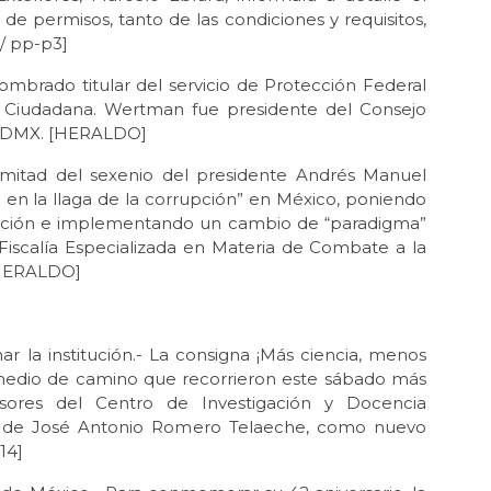
de permisos, tanto de las condiciones y requisitos,
/ pp-p3]
mbrado titular del servicio de Protección Federal
n Ciudadana. Wertman fue presidente del Consejo
a CDMX. [HERALDO]
a mitad del sexenio del presidente Andrés Manuel
en la llaga de la corrupción” en México, poniendo
 nación e implementando un cambio de “paradigma”
la Fiscalía Especializada en Materia de Combate a la
 [HERALDO]
 la institución.- La consigna ¡Más ciencia, menos
y medio de camino que recorrieron este sábado más
esores del Centro de Investigación y Docencia
n de José Antonio Romero Telaeche, como nuevo
14]