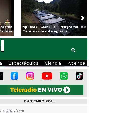
Next
sa la
Continúa Coatza Vive el Verano
Coyote
2026 con cine, actividades
lúdicas y expo
a
Espectáculos
Ciencia
Agenda
EN TIEMPO REAL
07, 2026 / 07:11