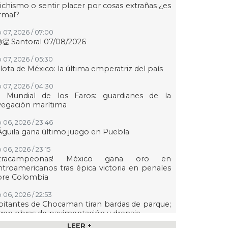
ichismo o sentir placer por cosas extrañas ¿es
rmal?
 07, 2026 / 07:00
👏 Santoral 07/08/2026
 07, 2026 / 05:30
lota de México: la última emperatriz del país
 07, 2026 / 04:30
a Mundial de los Faros: guardianes de la
vegación marítima
 06, 2026 / 23:46
Águila gana último juego en Puebla
 06, 2026 / 23:15
etracampeonas! México gana oro en
troamericanos tras épica victoria en penales
bre Colombia
 06, 2026 / 22:53
itantes de Chocaman tiran bardas de parque;
gen obras de pavimentación y drenaje
LEER +