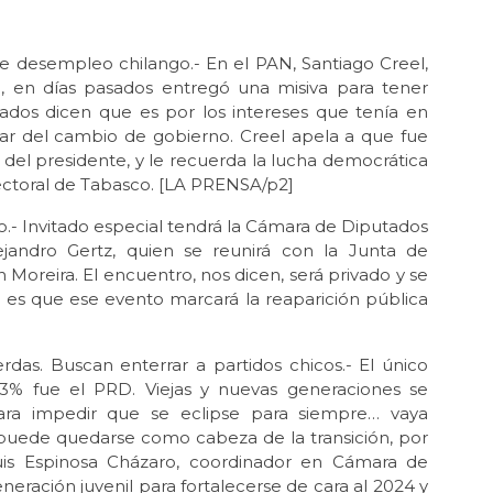
 desempleo chilango.- En el PAN, Santiago Creel,
o, en días pasados entregó una misiva para tener
ados dicen que es por los intereses que tenía en
sar del cambio de gobierno. Creel apela a que fue
del presidente, y le recuerda la lucha democrática
ectoral de Tabasco. [LA PRENSA/p2]
o.- Invitado especial tendrá la Cámara de Diputados
lejandro Gertz, quien se reunirá con la Junta de
Moreira. El encuentro, nos dicen, será privado y se
o es que ese evento marcará la reaparición pública
das. Buscan enterrar a partidos chicos.- El único
 3% fue el PRD. Viejas y nuevas generaciones se
ara impedir que se eclipse para siempre… vaya
 puede quedarse como cabeza de la transición, por
is Espinosa Cházaro, coordinador en Cámara de
eración juvenil para fortalecerse de cara al 2024 y