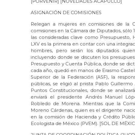
[PORVENIR] [NOVEDADES ACAPULCO]
ASIGNACIÓN DE COMISIONES
Relegan a mujeres en comisiones de la Cá
comisiones en la Cámara de Diputados, sólo 1
las consideradas clave como Presupuesto, H
LXV es la primera en contar con una integraci
hombres, pero serán los diputados quien
incluyendo donde se discuten los presupuest
Presupuesto y Cuenta Pública, donde se dic
cada año, quedó en manos de Erasmo Castellan
Superior de la Federación (ASF), la respons
públicas, se eligió al priista Pablo Guille
Puntos Constitucionales, donde se analizará
enviará el presidente Andrés Manuel Ló
Robledo de Morena. Mientras que la Comis
Moreno Cárdenas, quien es el dirigente nacion
en la comisión de Hacienda y Crédito Públi
Ecologista de México (PVEM). [SOL DE MÉXI
JUNTA DE COORDINACIÓN POLÍTICA (JUC