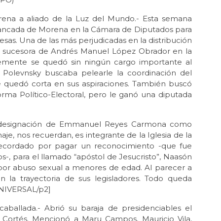
ena a aliado de la Luz del Mundo.- Esta semana
 bancada de Morena en la Cámara de Diputados para
presas. Una de las más perjudicadas en la distribución
la sucesora de Andrés Manuel López Obrador en la
lemente se quedó sin ningún cargo importante al
 Polevnsky buscaba pelearle la coordinación del
e quedó corta en sus aspiraciones. También buscó
orma Político-Electoral, pero le ganó una diputada
a designación de Emmanuel Reyes Carmona como
je, nos recuerdan, es integrante de la Iglesia de la
cordado por pagar un reconocimiento -que fue
, para el llamado “apóstol de Jesucristo”, Naasón
por abuso sexual a menores de edad. Al parecer a
 la trayectoria de sus legisladores. Todo queda
[UNIVERSAL/p2]
ballada.- Abrió su baraja de presidenciables el
o Cortés. Mencionó a Maru Campos, Mauricio Vila,