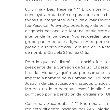
Columna / Bajo Reserva / ** Encumbra Mor
concluyó la repartición de posiciones en la
todos sus integrantes, lo cual trajo varias sor
fue Yeidckol Polevnsky, pues luego de ser 
dirigencia nacional de Morena, ahora simp
interior de la bancada. Nos recuerdan que
grupo parlamentario a Ignacio Mier, pero s
presidir la recién creada Comisión de la Ref
de nombre Graciela Sánchez Ortiz.
Pero lo que más llamó la atención fue l
presidente de la Comisión de Salud. El persona
Luz del Mundo y quién es penosamente re
impreso a nombre de la Cámara de Diputados-
Joaquín García, acusado en Estados Unidos 
Morena no le preocupan esos “detalles” en
purificado por la bendición del oficialismo. 
Columna / Sacapuntas / ** Enumera a su ca
reelecto dirigente nacional del PAN, Mark