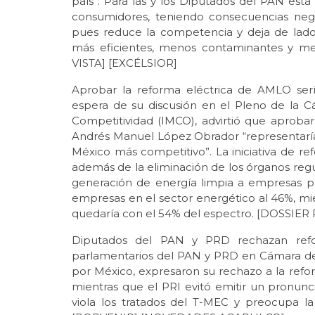
país”. Para las y los Diputados del PAN esta
consumidores, teniendo consecuencias negati
pues reduce la competencia y deja de lado
más eficientes, menos contaminantes y m
VISTA] [EXCÉLSIOR]
Aprobar la reforma eléctrica de AMLO serí
espera de su discusión en el Pleno de la C
Competitividad (IMCO), advirtió que aprobar
Andrés Manuel López Obrador “representaría 
México más competitivo”. La iniciativa de re
además de la eliminación de los órganos regu
generación de energía limpia a empresas priv
empresas en el sector energético al 46%, mi
quedaría con el 54% del espectro. [DOSSIE
Diputados del PAN y PRD rechazan refo
parlamentarios del PAN y PRD en Cámara de D
por México, expresaron su rechazo a la refo
mientras que el PRI evitó emitir un pronuncia
viola los tratados del T-MEC y preocupa la