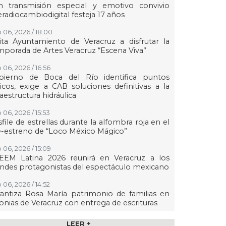
n transmisión especial y emotivo convivio
eradiocambiodigital festeja 17 años
 06, 2026 / 18:00
ita Ayuntamiento de Veracruz a disfrutar la
porada de Artes Veracruz “Escena Viva”
 06, 2026 / 16:56
bierno de Boca del Río identifica puntos
ticos, exige a CAB soluciones definitivas a la
raestructura hidráulica
 06, 2026 / 15:53
file de estrellas durante la alfombra roja en el
-estreno de “Loco México Mágico”
 06, 2026 / 15:09
EEM Latina 2026 reunirá en Veracruz a los
ndes protagonistas del espectáculo mexicano
 06, 2026 / 14:52
antiza Rosa María patrimonio de familias en
onias de Veracruz con entrega de escrituras
 06, 2026 / 14:45
LEER +