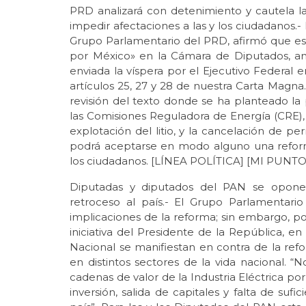
PRD analizará con detenimiento y cautela la 
impedir afectaciones a las y los ciudadanos.-
Grupo Parlamentario del PRD, afirmó que esta 
por México» en la Cámara de Diputados, ana
enviada la víspera por el Ejecutivo Federal 
artículos 25, 27 y 28 de nuestra Carta Mag
revisión del texto donde se ha planteado l
las Comisiones Reguladora de Energía (CRE),
explotación del litio, y la cancelación de p
podrá aceptarse en modo alguno una reforma
los ciudadanos. [LÍNEA POLÍTICA] [MI PUNTO
Diputadas y diputados del PAN se oponen 
retroceso al país.- El Grupo Parlamentari
implicaciones de la reforma; sin embargo, p
iniciativa del Presidente de la República, e
Nacional se manifiestan en contra de la ref
en distintos sectores de la vida nacional. 
cadenas de valor de la Industria Eléctrica po
inversión, salida de capitales y falta de suf