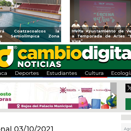
endedores de Xalapa
Coatzacoalcos impul
onen en Mercadito
halterofilia con la Copa 
enario
2026
aca
Deportes
Estudiantes
Cultura
Ecologí
Next
onal 03/10/2021
Ago