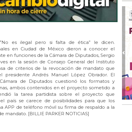
Nah
par
la 
Ago
El 
y s
No es ilegal pero si falta de ética” le dicen.
Ago
onales en Ciudad de México dieron a conocer el
Des
de 
nte en funciones de la Cámara de Diputados, Sergio
Pre
eves en la sesión de Consejo General del Instituto
Ago
ensa de criterios de la revocación de mandato que
Di
l presidente Andrés Manuel López Obrador. El
emp
 Cámara de Diputados cuestionó los formatos y
Ago
anas, ambos contenidos en el proyecto sometido a
Tod
endió la tarea partidista sobre el proyecto que
Fes
el país se carece de posibilidades para que los
a APP de teléfono móvil su firma de respaldo a la
Ago
Ar
n de mandato. [BILLIE PARKER NOTICIAS]
en 