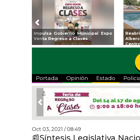
Previous
Guarniciones y banquetas para la
Empr
colonia El Mango en Pánuco
exp
Bicent
Portada
Opinión
Estado
Polici
Previous
Oct 03, 2021 / 08:49
📰Síntesis Legislativa Naci