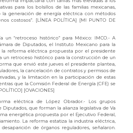
 reforma impactaría con tarifas más elevadas a los
vas para los bolsillos de las familias mexicanas,
 la generación de energía eléctrica con métodos
enos costosos”. [LÍNEA POLÍTICA] [MI PUNTO DE
a un “retroceso histórico” para México: IMCO.- A
ámara de Diputados, el Instituto Mexicano para la
 la reforma eléctrica propuesta por el presidente
un retroceso histórico para la construcción de un
forma que envió este jueves el presidente plantea,
ladores, la cancelación de contratos y permisos de
adas, y la limitación en la participación de estas
entras que la Comisión Federal de Energía (CFE) se
R POLÍTICO] [OVACIONES]
rma eléctrica de López Obrador.- Los grupos
iputados, que forman la alianza legislativa de Va
rma energética propuesta por el Ejecutivo Federal,
miento. La reforma estatiza la industria eléctrica,
 desaparición de órganos reguladores, señalaron.