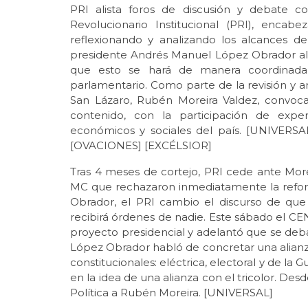
PRI alista foros de discusión y debate co
Revolucionario Institucional (PRI), enca
reflexionando y analizando los alcances de 
presidente Andrés Manuel López Obrador al
que esto se hará de manera coordinada 
parlamentario. Como parte de la revisión y anál
San Lázaro, Rubén Moreira Valdez, convoca
contenido, con la participación de exper
económicos y sociales del país. [UNIVER
[OVACIONES] [EXCÉLSIOR]
Tras 4 meses de cortejo, PRI cede ante Mor
MC que rechazaron inmediatamente la refor
Obrador, el PRI cambio el discurso de que n
recibirá órdenes de nadie. Este sábado el CEN d
proyecto presidencial y adelantó que se de
López Obrador habló de concretar una alianza
constitucionales: eléctrica, electoral y de la
en la idea de una alianza con el tricolor. D
Política a Rubén Moreira. [UNIVERSAL]