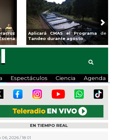
Next
sa la
Continúa Coatza Vive el Verano
Coyote
2026 con cine, actividades
lúdicas y expo
a
Espectáculos
Ciencia
Agenda
EN TIEMPO REAL
 06, 2026 / 18:01