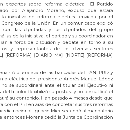
n expertos sobre reforma eléctrica.- El Partido
bezado por Alejandro Moreno, expuso que estará
la iniciativa de reforma eléctrica enviada por el
 Congreso de la Unión. En un comunicado explicó
con las diputadas y los diputados del grupo
isis de la iniciativa, el partido y su coordinador en
rán a foros de discusión y debate en torno a su
tos y representantes de los diversos sectores
SAL] [REFORMA] [DIARIO MX] [NORTE] [REFORMA]
ena.- A diferencia de las bancadas del PAN, PRD y
ma eléctrica del presidente Andrés Manuel López
o se subordinará ante el titular del Ejecutivo ni
el tricolor flexibilizó su postura y no descalificó el
batirá su contenido. Han pasado 4 meses desde que
 con el PRI en aras de concretar sus tres reformas
 Guardia nacional. Ignacio Mier secundó al mandatario
esde entonces Morena cedió la Junta de Coordinación