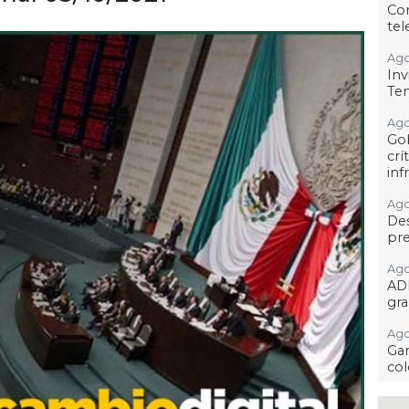
Co
tel
Ago
Inv
Tem
Ago
Go
crí
inf
Ago
Des
pre
Ago
AD
gra
Ago
Gar
col
Ago