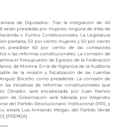
mara de Diputados.- Tras la integración de 40
6 serán presididas por mujeres, ninguna de ellas de
acienda o Puntos Constitucionales. La Legislatura
ón paritaria, 50 por ciento mujeres y 50 por ciento
es presidirán 60 por ciento de las comisiones
os o las reformas constitucionales. La comisión de
tamina el Presupuesto de Egresos de la Federación
os, de Morena. En la de Vigilancia de la Auditoría
able de la revisión y fiscalización de las cuentas
rmo Angulo Briceño como presidente. La comisión de
n las iniciativas de reformas constitucionales que
pez Obrador, será encabezada por Juan Ramiro
ión de Gobernación será liderada por Alejandro
al del Partido Revolucionario Institucional (PRI), y
co, estará Luis Armando Melgar, del Partido Verde
CO] [PRENSA]
OPO)