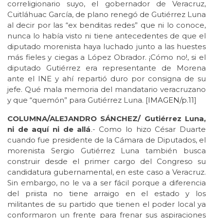
correligionario suyo, el gobernador de Veracruz,
Cuitláhuac García, de plano renegó de Gutiérrez Luna
al decir por las “ex benditas redes” que ni lo conoce,
nunca lo había visto ni tiene antecedentes de que el
diputado morenista haya luchado junto a las huestes
más fieles y ciegas a López Obrador. ¡Cómo no!, si el
diputado Gutiérrez era representante de Morena
ante el INE y ahí repartió duro por consigna de su
jefe. Qué mala memoria del mandatario veracruzano
y que “quemón” para Gutiérrez Luna. [
IMAGEN/p.11
]
COLUMNA/ALEJANDRO SÁNCHEZ/ Gutiérrez Luna,
ni de aquí ni de allá
.- Como lo hizo César Duarte
cuando fue presidente de la Cámara de Diputados, el
morenista Sergio Gutiérrez Luna también busca
construir desde el primer cargo del Congreso su
candidatura gubernamental, en este caso a Veracruz.
Sin embargo, no le va a ser fácil porque a diferencia
del priista no tiene arraigo en el estado y los
militantes de su partido que tienen el poder local ya
conformaron un frente para frenar sus aspiraciones