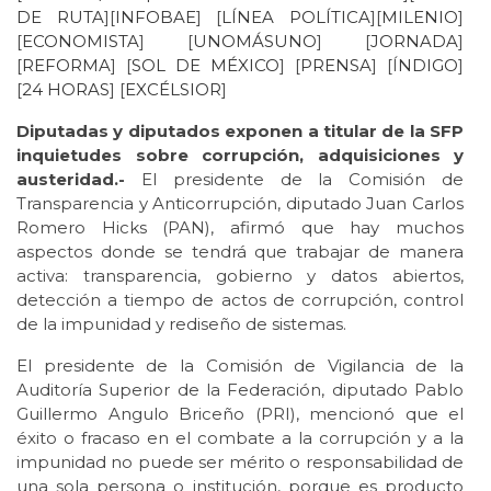
DE RUTA
][
INFOBAE
] [
LÍNEA POLÍTICA
][
MILENIO
]
[
ECONOMISTA
] [
UNOMÁSUNO
] [
JORNADA
]
[
REFORMA
] [
SOL DE
MÉXICO
] [
PRENSA
] [Í
NDIGO
]
[
24 HORAS
] [
EXCÉLSIOR
]
Diputadas y diputados exponen a titular de la SFP
inquietudes sobre corrupción, adquisiciones y
austeridad.-
El presidente de la Comisión de
Transparencia y Anticorrupción, diputado Juan Carlos
Romero Hicks (PAN), afirmó que hay muchos
aspectos donde se tendrá que trabajar de manera
activa: transparencia, gobierno y datos abiertos,
detección a tiempo de actos de corrupción, control
de la impunidad y rediseño de sistemas.
El presidente de la Comisión de Vigilancia de la
Auditoría Superior de la Federación, diputado Pablo
Guillermo Angulo Briceño (PRI), mencionó que el
éxito o fracaso en el combate a la corrupción y a la
impunidad no puede ser mérito o responsabilidad de
una sola persona o institución, porque es producto