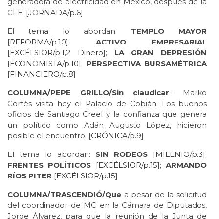
generadora de electricidad en México, después de la
CFE. [
JORNADA/p.6
]
El tema lo abordan:
TEMPLO MAYOR
[
REFORMA/p.10
];
ACTIVO EMPRESARIAL
[
EXCÉLSIOR/p.1,2
Dinero
];
LA GRAN DEPRESIÓN
[
ECONOMISTA/p.10
];
PERSPECTIVA BURSAMÉTRICA
[
FINANCIERO/p.8
]
COLUMNA/PEPE GRILLO/Sin claudicar
.- Marko
Cortés visita hoy el Palacio de Cobián. Los buenos
oficios de Santiago Creel y la confianza que genera
un político como Adán Augusto López, hicieron
posible el encuentro. [
CRÓNICA/p.9
]
El tema lo abordan:
SIN RODEOS
[
MILENIO/p.3
];
FRENTES POLÍTICOS
[
EXCÉLSIOR/p.15
];
ARMANDO
RÍOS PITER
[
EXCÉLSIOR/p.15
]
COLUMNA/TRASCENDIÓ/Que
a pesar de la solicitud
del coordinador de MC en la Cámara de Diputados,
Jorge Álvarez, para que la reunión de la Junta de