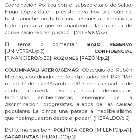
Coordinación Política con el subsecretario de Salud,
Hugo López-Gatell, prevista para hoy sea pública,
hasta anoche no había una respuesta afirmativa y
todo apunta a que se mantendrá la dinámica de
conversaciones “en privado”. [
MILENIO/p.2
)
El tema lo comentan:
BAJO RESERVA
[
UNIVERSAL/p.2
];
CONFIDENCIAL
[
FINANCIERO/p.39
];
ROZONES
[
RAZÓN/p.2
]
COLUMNA/ALHAJERO/GEMAS:
Obsequio de Rubén
Moreira, coordinador de los diputados del PRI: “Por
mandato de la #23AsambleaPRI somos un partido de
centro izquierda. Somos social demócratas,
feministas, ambientalistas, enemigos de la
discriminación, progresistas, aliados de las causas
populares. Le dimos una patada al neoliberalismo
que nos impusieron desde el poder”. [
HERALDO/p.6
]
Del tema escriben:
POLÍTICA CERO
[
MILENIO/p.47
];
SACAPUNTAS
[
HERALDO/p.2
]