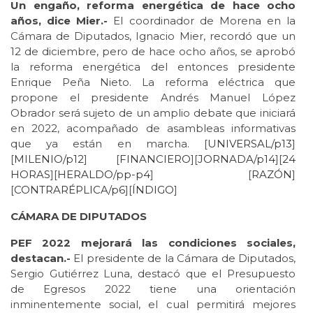
Un engaño, reforma energética de hace ocho
años, dice Mier.-
El coordinador de Morena en la
Cámara de Diputados, Ignacio Mier, recordó que un
12 de diciembre, pero de hace ocho años, se aprobó
la reforma energética del entonces presidente
Enrique Peña Nieto. La reforma eléctrica que
propone el presidente Andrés Manuel López
Obrador será sujeto de un amplio debate que iniciará
en 2022, acompañado de asambleas informativas
que ya están en marcha. [
UNIVERSAL/p13
]
[
MILENIO/p12
] [
FINANCIERO
][
JORNADA/p14
][
24
HORAS
][
HERALDO/pp-p4
] [
RAZÓN
]
[
CONTRARÉPLICA/p6
][
ÍNDIGO
]
CÁMARA DE DIPUTADOS
PEF 2022 mejorará las condiciones sociales,
destacan.-
El presidente de la Cámara de Diputados,
Sergio Gutiérrez Luna, destacó que el Presupuesto
de Egresos 2022 tiene una orientación
inminentemente social, el cual permitirá mejores