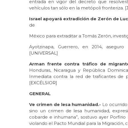
entrada en vigor del decreto que resolver
vehículos tan sólo en la metópoli fronteriza. [
Israel apoyará extradición de Zerón de Luc
de
México para extraditar a Tomás Zerón, investi
Ayotzinapa, Guerrero, en 2014, aseguro
[
UNIVERSAL
]
Arman frente contra tráfico de migrante
Honduras, Nicaragua y República Dominica
Inmediata contra la red de traficantes de 
[
EXCÉLSIOR
]
GENERAL
Ve crimen de lesa humanidad.-
Lo ocurrido
sino un crimen de lesa humanidad, expresió
cobarde e inhumana”, sostuvo ayer Porfiri
violando el Pacto Mundial para la Migración,