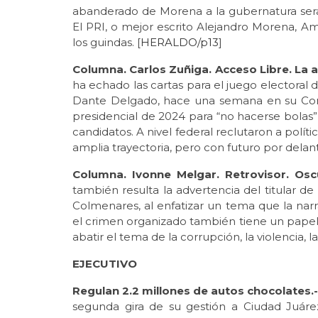
abanderado de Morena a la gubernatura será 
El PRI, o mejor escrito Alejandro Morena, Aml
los guindas. [
HERALDO/p13
]
Columna. Carlos Zuñiga. Acceso Libre. La 
ha echado las cartas para el juego electoral 
Dante Delgado, hace una semana en su Conve
presidencial de 2024 para “no hacerse bolas”
candidatos. A nivel federal reclutaron a polí
amplia trayectoria, pero con futuro por delant
Columna. Ivonne Melgar. Retrovisor. Osc
también resulta la advertencia del titular de
Colmenares, al enfatizar un tema que la narr
el crimen organizado también tiene un papel
abatir el tema de la corrupción, la violencia, la
EJECUTIVO
Regulan 2.2 millones de autos chocolates.-
segunda gira de su gestión a Ciudad Juárez