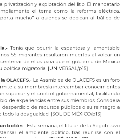
 privatización y explotación del litio. El mandatario
mpliamente el tema como la reforma eléctrica,
 importa mucho” a quienes se dedican al tráfico de
ia.-
Tenía que ocurrir la espantosa y lamentable
enos 55 migrantes resultaron muertos al volcar un
centenar de ellos para que el gobierno de México
política migratoria. [
UNIVERSAL/p15
]
 la OLACEFS
.- La Asamblea de OLACEFS es un foro
ermite a su membresía intercambiar conocimientos
ión superior y el control gubernamental, facilitando
mbio de experiencias entre sus miembros. Considera
l desperdicio de recursos públicos o su reintegro a
 todo la desigualdad. [
SOL DE MÉXICO/p13
]
 un botón
.- Esta semana, el titular de la Segob tuvo
tensar el ambiente político, tras reunirse con el