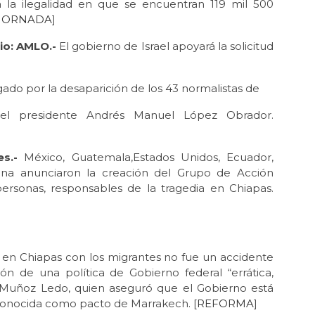
á la ilegalidad en que se encuentran 119 mil 500
JORNADA
]
io: AMLO.-
El gobierno de Israel apoyará la solicitud
gado por la desaparición de los 43 normalistas de
 el presidente Andrés Manuel López Obrador.
s.-
México, Guatemala,Estados Unidos, Ecuador,
na anunciaron la creación del Grupo de Acción
personas, responsables de la tragedia en Chiapas.
 en Chiapas con los migrantes no fue un accidente
n de una política de Gobierno federal “errática,
o Muñoz Ledo, quien aseguró que el Gobierno está
 conocida como pacto de Marrakech. [
REFORMA
]