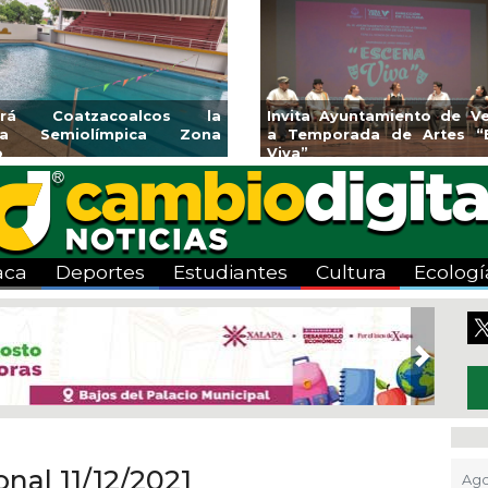
endedores de Xalapa
Coatzacoalcos impul
onen en Mercadito
halterofilia con la Copa 
enario
2026
aca
Deportes
Estudiantes
Cultura
Ecologí
Next
onal 11/12/2021
Ago