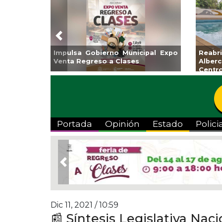
Previous
Guarniciones y banquetas para la
Empr
colonia El Mango en Pánuco
exp
Bicent
Portada
Opinión
Estado
Polici
Previous
Dic 11, 2021 / 10:59
📰 Síntesis Legislativa Naci