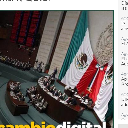
Día
las
Ago
17
ani
Ago
El 
Ago
El 
Aud
Ago
Ap
Pro
Ago
DI
adu
Ago
Qui