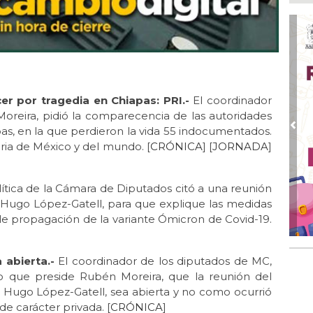
Ago
Enc
de 
Ago
Ent
cre
r por tragedia en Chiapas: PRI.-
El coordinador
Ago
oreira, pidió la comparecencia de las autoridades
En 
por
pas, en la que perdieron la vida 55 indocumentados.
Pre
toria de México y del mundo. [
CRÓNICA
] [
JORNADA
]
Ago
Alc
ítica de la Cámara de Diputados citó a una reunión
Ago 
Alc
, Hugo López-Gatell, para que explique las medidas
pre
le propagación de la variante Ómicron de Covid-19.
 abierta.-
El coordinador de los diputados de MC,
o que preside Rubén Moreira, que la reunión del
, Hugo López-Gatell, sea abierta y no como ocurrió
de carácter privada. [
CRÓNICA
]