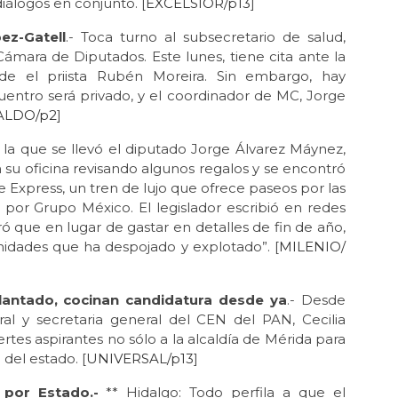
iálogos en conjunto. [
EXCÉLSIOR/p13
]
ez-Gatell
.- Toca turno al subsecretario de salud,
mara de Diputados. Este lunes, tiene cita ante la
ide el priista Rubén Moreira. Sin embargo, hay
entro será privado, y el coordinador de MC, Jorge
ALDO/p2
]
la que se llevó el diputado Jorge Álvarez Máynez,
u oficina revisando algunos regalos y se encontró
 Express, un tren de lujo que ofrece paseos por las
por Grupo México. El legislador escribió en redes
ó que en lugar de gastar en detalles de fin de año,
idades que ha despojado y explotado”. [
MILENIO/
elantado, cocinan candidatura desde ya
.- Desde
al y secretaria general del CEN del PAN, Cecilia
rtes aspirantes no sólo a la alcaldía de Mérida para
del estado. [
UNIVERSAL/p13
]
 por Estado.-
** Hidalgo: Todo perfila a que el