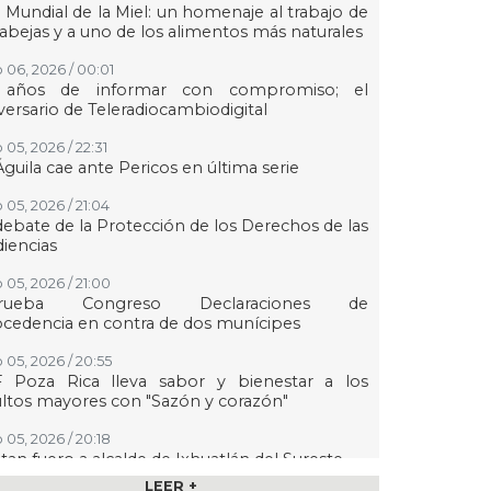
 Mundial de la Miel: un homenaje al trabajo de
 abejas y a uno de los alimentos más naturales
 06, 2026 / 00:01
 años de informar con compromiso; el
versario de Teleradiocambiodigital
 05, 2026 / 22:31
Águila cae ante Pericos en última serie
 05, 2026 / 21:04
debate de la Protección de los Derechos de las
iencias
 05, 2026 / 21:00
rueba Congreso Declaraciones de
cedencia en contra de dos munícipes
 05, 2026 / 20:55
F Poza Rica lleva sabor y bienestar a los
ltos mayores con "Sazón y corazón"
 05, 2026 / 20:18
tan fuero a alcalde de Ixhuatlán del Sureste
LEER +