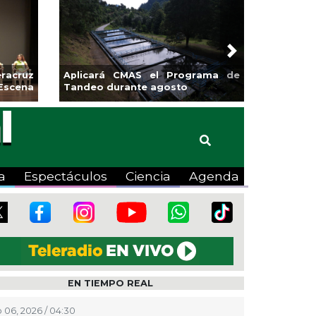
Next
sa la
Continúa Coatza Vive el Verano
Coyote
2026 con cine, actividades
lúdicas y expo
a
Espectáculos
Ciencia
Agenda
EN TIEMPO REAL
 06, 2026 / 04:30