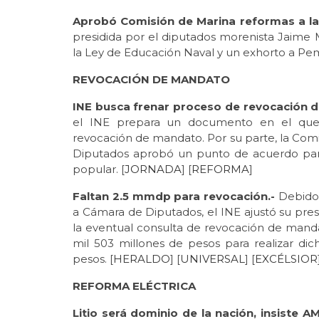
Aprobó Comisión de Marina reformas a la
presidida por el diputados morenista Jaime
la Ley de Educación Naval y un exhorto a Pem
REVOCACIÓN DE MANDATO
INE busca frenar proceso de revocación 
el INE prepara un documento en el que 
revocación de mandato. Por su parte, la Comi
Diputados aprobó un punto de acuerdo para e
popular. [
JORNADA
] [
REFORMA
]
Faltan 2.5 mmdp para revocación.-
Debido 
a Cámara de Diputados, el INE ajustó su pres
la eventual consulta de revocación de mand
mil 503 millones de pesos para realizar dic
pesos. [
HERALDO
] [
UNIVERSAL
] [
EXCÉLSIOR
REFORMA ELÉCTRICA
Litio será dominio de la nación, insiste A