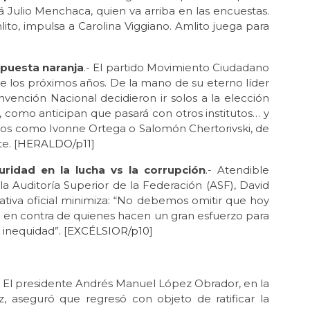
Julio Menchaca, quien va arriba en las encuestas.
ito, impulsa a Carolina Viggiano. Amlito juega para
apuesta naranja
.- El partido Movimiento Ciudadano
de los próximos años. De la mano de su eterno líder
nción Nacional decidieron ir solos a la elección
, como anticipan que pasará con otros institutos… y
ticos como Ivonne Ortega o Salomón Chertorivski, de
e. [
HERALDO/p11
]
uridad en la lucha vs la corrupción
.- Atendible
 la Auditoría Superior de la Federación (ASF), David
ativa oficial minimiza: “No debemos omitir que hoy
 en contra de quienes hacen un gran esfuerzo para
 inequidad”. [
EXCÉLSIOR/p10
]
El presidente Andrés Manuel López Obrador, en la
, aseguró que regresó con objeto de ratificar la