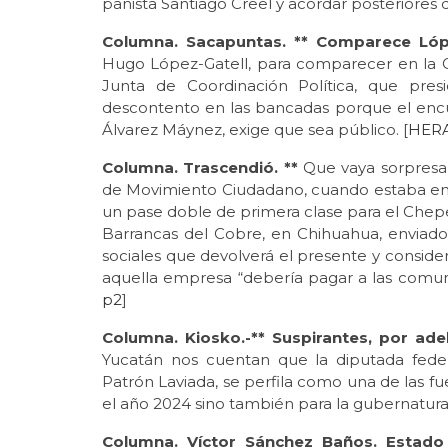
panista Santiago Creel y acordar posteriores d
Columna. Sacapuntas. ** Comparece Lóp
Hugo López-Gatell, para comparecer en la Cá
Junta de Coordinación Política, que pres
descontento en las bancadas porque el encu
Álvarez Máynez, exige que sea público. [
HER
Columna. Trascendió. **
Que vaya sorpresa 
de Movimiento Ciudadano, cuando estaba en s
un pase doble de primera clase para el Chepe
Barrancas del Cobre, en Chihuahua, enviado 
sociales que devolverá el presente y consider
aquella empresa “debería pagar a las comun
p2
]
Columna. Kiosko.-** Suspirantes, por ad
Yucatán nos cuentan que la diputada feder
Patrón Laviada, se perfila como una de las fue
el año 2024 sino también para la gubernatura 
Columna. Víctor Sánchez Baños. Estado