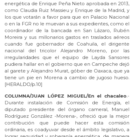
energética de Enrique Peña Nieto aprobada en 2013,
como Claudia Ruiz Massieu y Enrique de la Madrid, y
los que votarán a favor para que en Palacio Nacional
o en la FGR no le muevan a sus expedientes, como el
coordinador de la bancada en San Lázaro, Rubén
Moreira y sus millonarios gastos en traslados aéreos
cuando fue gobernador de Coahuila, el dirigente
nacional del tricolor Alejandro Moreno, por las
irregularidades que el equipo de Layda Sansores
pudiera hallar en el gobierno que en Campeche dejó
al garete y Alejandro Murat, góber de Oaxaca, que ya
tiene un pie en Morena a cambio de jugoso hueso.
[
HERALDO/p.10
]
COLUMNA/JUAN LÓPEZ MIGUEL/En el chacaleo
.-
Durante instalación de Comisión de Energía, el
diputado presidente del órgano cameral, Manuel
Rodríguez González -Morena-, ofreció que la mejor
contribución que puede hacer esta comisión
ordinaria, es coadyuvar desde el ámbito legislativo, a
lograr seguridad y soberanía energética, de manera