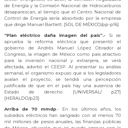
de Energía y la Comisión Nacional de Hidrocarburos
desaparezcan, al tiempo que el Centro Nacional de
Control de Energía sería absorbido por la empresa
que dirige Manuel Bartlett. [
SOL DE MÉXICO/pp-p16
]
“Plan eléctrico daña imagen del país”.-
Si se
aprueba la reforma eléctrica que presentó el
gobierno de Andrés Manuel López Obrador al
Congreso, la imagen de México como país atractivo
para la inversión nacional y extranjera, se verá
afectada, advirtió el CEESP. Al presentar su análisis
semanal, el organismo expuso que si los legisladores
avalan el proyecto, se tendrá una percepción
justificada de que en el país hay una ausencia de
Estado de derecho. [
UNIVERSAL/
p27
]
[
HERALDO/p23
]
Arriba de 70 mmdp
.- En los últimos años, los
subsidios eléctricos han sangrado con al menos 70
mil millones de pesos anuales, las finanzas públicas
de México, situación que se puede agravar con la