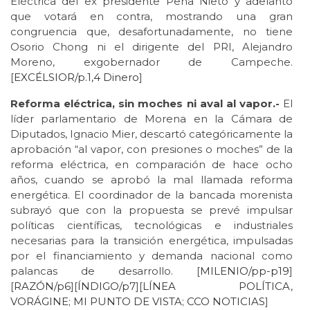
Eléctrica del ex presidente Peña Nieto y adelantó
que votará en contra, mostrando una gran
congruencia que, desafortunadamente, no tiene
Osorio Chong ni el dirigente del PRI, Alejandro
Moreno, exgobernador de Campeche.
[
EXCÉLSIOR/p.1,4 Dinero
]
Reforma eléctrica, sin moches ni aval al vapor.-
El
líder parlamentario de Morena en la Cámara de
Diputados, Ignacio Mier, descartó categóricamente la
aprobación “al vapor, con presiones o moches” de la
reforma eléctrica, en comparación de hace ocho
años, cuando se aprobó la mal llamada reforma
energética. El coordinador de la bancada morenista
subrayó que con la propuesta se prevé impulsar
políticas científicas, tecnológicas e industriales
necesarias para la transición energética, impulsadas
por el financiamiento y demanda nacional como
palancas de desarrollo. [
MILENIO/pp-p19
]
[
RAZÓN/p6
][
ÍNDIGO/p7
][
LÍNEA POLÍTICA
,
VORÁGINE
;
MI PUNTO DE
VISTA
;
CCO NOTICIAS
]