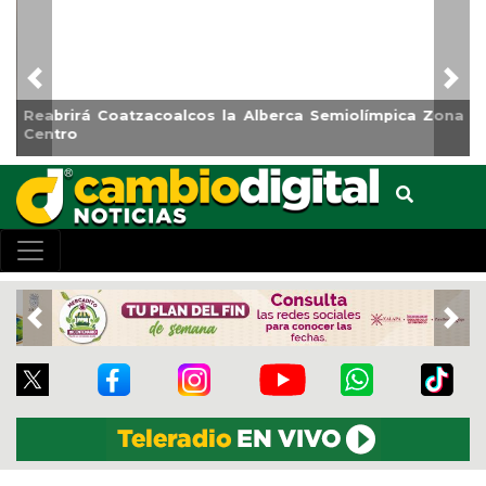
Previous
Nex
Reabrirá Coatzacoalcos la Alberca Semiolímpica Zona
Centro
Previous
Nex