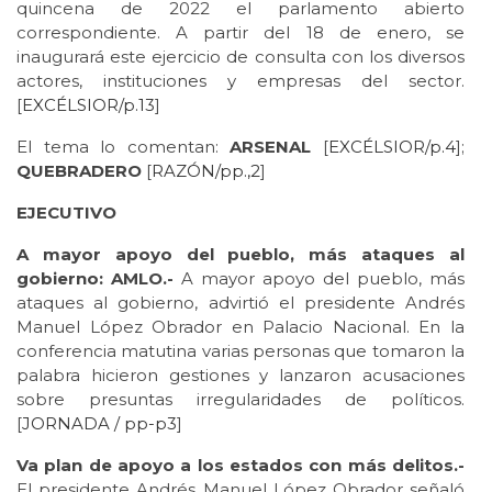
quincena de 2022 el parlamento abierto
correspondiente. A partir del 18 de enero, se
inaugurará este ejercicio de consulta con los diversos
actores, instituciones y empresas del sector.
[
EXCÉLSIOR/p.13
]
El tema lo comentan:
ARSENAL
[
EXCÉLSIOR/p.4
];
QUEBRADERO
[
RAZÓN/pp.,2
]
EJECUTIVO
A mayor apoyo del pueblo, más ataques al
gobierno: AMLO.-
A mayor apoyo del pueblo, más
ataques al gobierno, advirtió el presidente Andrés
Manuel López Obrador en Palacio Nacional. En la
conferencia matutina varias personas que tomaron la
palabra hicieron gestiones y lanzaron acusaciones
sobre presuntas irregularidades de políticos.
[
JORNADA / pp-p3
]
Va plan de apoyo a los estados con más delitos.-
El presidente Andrés Manuel López Obrador señaló