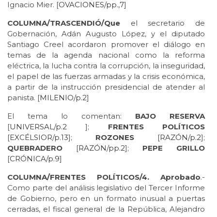
Ignacio Mier. [
OVACIONES/pp.,7
]
COLUMNA/TRASCENDIÓ/Que
el secretario de
Gobernación, Adán Augusto López, y el diputado
Santiago Creel acordaron promover el diálogo en
temas de la agenda nacional como la reforma
eléctrica, la lucha contra la corrupción, la inseguridad,
el papel de las fuerzas armadas y la crisis económica,
a partir de la instrucción presidencial de atender al
panista. [
MILENIO/p.2
]
El tema lo comentan:
BAJO RESERVA
[
UNIVERSAL/p.2
];
FRENTES POLÍTICOS
[
EXCÉLSIOR/p.13
];
ROZONES
[
RAZÓN/p.2
];
QUEBRADERO
[
RAZÓN/pp.2
];
PEPE GRILLO
[
CRÓNICA/p.9
]
COLUMNA/FRENTES POLÍTICOS/4. Aprobado
.-
Como parte del análisis legislativo del Tercer Informe
de Gobierno, pero en un formato inusual a puertas
cerradas, el fiscal general de la República, Alejandro