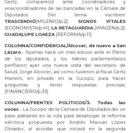
Gertz, compareció ante coordinadores y
vicecoordinadores de las bancadas en la Cámara de
Diputados. Del tema escriben:
TRASCENDIÓ
[
MILENIO/p.2
];
SIGNOS VITALES
[
ECONOMISTA/p.41
];
LA RETAGUARDIA
[
IMAGEN/p.2
];
GUADALUPE LOAEZA
[
REFORMA/p.11
]
COLUMNA/CONFIDENCIAL/Alcocer, de nuevo a San
Lázaro
.- Apenas hace un mes estuvo ante el Pleno
de los diputados, y los líderes parlamentarios
perfilaron ayer una nueva visita del secretario de
Salud, Jorge Alcocer, así como tuvieron al fiscal Gertz
Manero, en privado en la Jucopo, para hacer
preguntas y tener respuestas precisas.
[
FINANCIERO/p.33
]
COLUMNA/FRENTES POLÍTICOS/3. Todas las
voces
.- La Jucopo de la Cámara de Diputados dio un
paso adelante en la ruta para desahogar la reforma
eléctrica propuesta por Andrés Manuel López
Obrador, al acordar que iniciará en la segunda