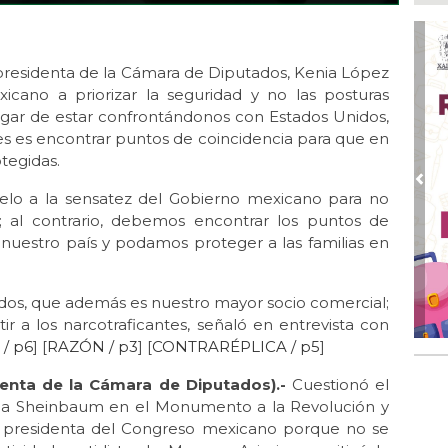
Ago
IPUTADOS
¡L
Man
presidenta de la Cámara de Diputados, Kenia López
Ma
cano a priorizar la seguridad y no las posturas
Ago
 lugar de estar confrontándonos con Estados Unidos,
En 
es es encontrar puntos de coincidencia para que en
20 
tegidas.
Ago
Pre
elo a la sensatez del Gobierno mexicano para no
San
de 
; al contrario, debemos encontrar los puntos de
 nuestro país y podamos proteger a las familias en
Ago
Al
Bug
idos, que además es nuestro mayor socio comercial;
r a los narcotraficantes, señaló en entrevista con
/ p6
] [
RAZÓN / p3
] [
CONTRARÉPLICA / p5
]
enta de la Cámara de Diputados).-
Cuestionó el
dia Sheinbaum en el Monumento a la Revolución y
de presidenta del Congreso mexicano porque no se