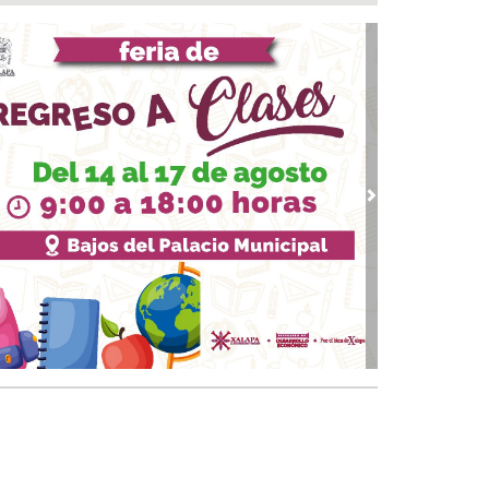
 07, 2026 / 23:44
a fiesta comenzó! Coatzacoalcos vibra con
uel Turizo y Nicho Hinojosa en el Festival del
r 2026
 07, 2026 / 23:36
marcha trabajos de rehabilitación en avenida
de Noviembre; habrá reducción a un carril
 07, 2026 / 22:31
vious
Next
 Andrés Tuxtla alista su Festival Internacional
Globos de Papel
 07, 2026 / 20:42
calde Samuel Acosta inaugura la calle
ambilias en El Tejar