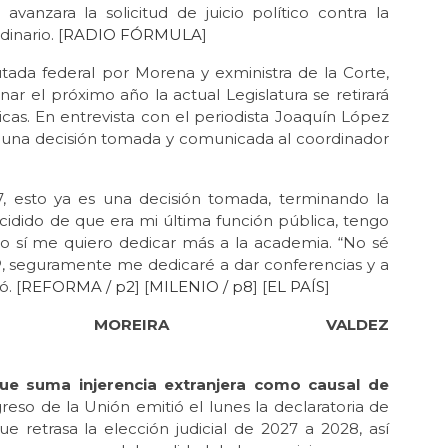
avanzara la solicitud de juicio político contra la
inario. [
RADIO FÓRMULA
]
tada federal por Morena y exministra de la Corte,
r el próximo año la actual Legislatura se retirará
icas. En entrevista con el periodista Joaquín López
e una decisión tomada y comunicada al coordinador
27, esto ya es una decisión tomada, terminando la
cidido de que era mi última función pública, tengo
ro sí me quiero dedicar más a la academia. “No sé
P, seguramente me dedicaré a dar conferencias y a
. [
REFORMA / p2
] [
MILENIO / p8
] [
EL PAÍS
]
 MOREIRA VALDEZ
I)
ue suma injerencia extranjera como causal de
so de la Unión emitió el lunes la declaratoria de
ue retrasa la elección judicial de 2027 a 2028, así