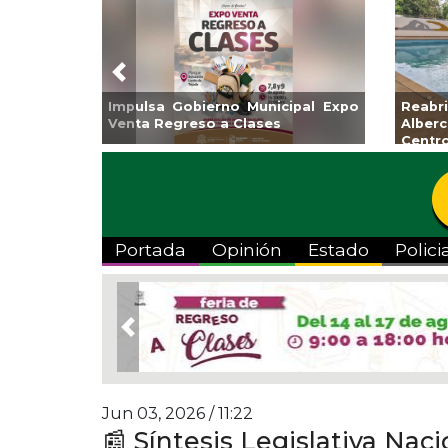
Previous
Guarniciones y banquetas para la
Empr
colonia El Mango en Pánuco
exp
Bicent
Portada
Opinión
Estado
Polici
Previous
Jun 03, 2026 / 11:22
📰 Síntesis Legislativa Nac