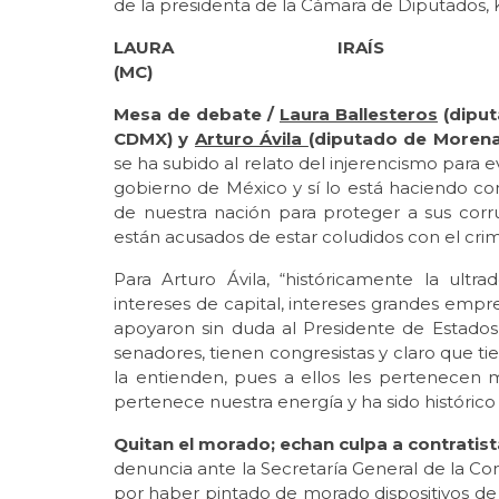
de la presidenta de la Cámara de Diputados,
LAURA IRAÍS BAL
(M
Mesa de debate /
Laura Ballesteros
(diput
CDMX) y
Arturo Ávila
(diputado de Morena
se ha subido al relato del injerencismo para 
gobierno de México y sí lo está haciendo co
de nuestra nación para proteger a sus corr
están acusados de estar coludidos con el cri
Para Arturo Ávila, “históricamente la ultra
intereses de capital, intereses grandes emp
apoyaron sin duda al Presidente de Estados 
senadores, tienen congresistas y claro que ti
la entienden, pues a ellos les pertenecen 
pertenece nuestra energía y ha sido histórico
Quitan el morado; echan culpa a contratist
denuncia ante la Secretaría General de la Con
por haber pintado de morado dispositivos de