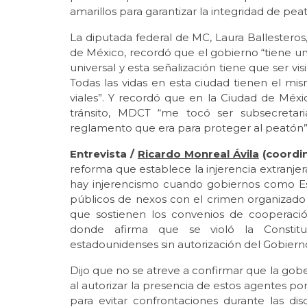
amarillos para garantizar la integridad de pe
La diputada federal de MC, Laura Ballesteros
de México, recordó que el gobierno “tiene un
universal y esta señalización tiene que ser visi
Todas las vidas en esta ciudad tienen el m
viales”. Y recordó que en la Ciudad de Méxi
tránsito, MDCT “me tocó ser subsecretar
reglamento que era para proteger al peatón”.
Entrevista /
Ricardo Monreal Ávila
(coordin
reforma que establece la injerencia extranjer
hay injerencismo cuando gobiernos como Est
públicos de nexos con el crimen organizado 
que sostienen los convenios de cooperaci
donde afirma que se violó la Constituc
estadounidenses sin autorización del Gobierno
Dijo que no se atreve a confirmar que la go
al autorizar la presencia de estos agentes p
para evitar confrontaciones durante las di