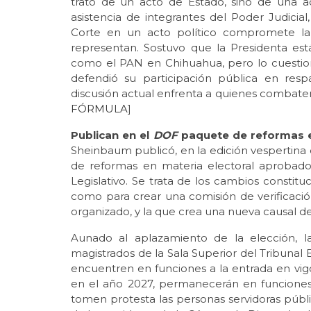
trató de un acto de Estado, sino de una act
asistencia de integrantes del Poder Judicia
Corte en un acto político compromete l
representan. Sostuvo que la Presidenta est
como el PAN en Chihuahua, pero lo cuestion
defendió su participación pública en res
discusión actual enfrenta a quienes combaten 
FÓRMULA
]
Publican en el
DOF
paquete de reformas e
Sheinbaum publicó, en la edición vespertina
de reformas en materia electoral aprobad
Legislativo. Se trata de los cambios constituc
como para crear una comisión de verificación 
organizado, y la que crea una nueva causal de
Aunado al aplazamiento de la elección, l
magistrados de la Sala Superior del Tribunal 
encuentren en funciones a la entrada en vig
en el año 2027, permanecerán en funciones
tomen protesta las personas servidoras públ