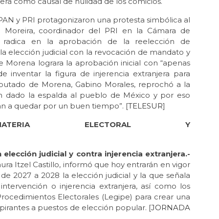
jera como causal de nulidad de los comicios.
 PAN y PRI protagonizaron una protesta simbólica al
n Moreira, coordinador del PRI en la Cámara de
 radica en la aprobación de la reelección de
a elección judicial con la revocación de mandato y
ue Morena lograra la aprobación inicial con “apenas
e inventar la figura de injerencia extranjera para
 diputado de Morena, Gabino Morales, reprochó a la
an dado la espalda al pueblo de México y por eso
van a quedar por un buen tiempo”. [
TELESUR
]
TERIA ELECTORAL Y
IAL
lección judicial y contra injerencia extranjera.-
a Itzel Castillo, informó que hoy entrarán en vigor
de 2027 a 2028 la elección judicial y la que señala
ntervención o injerencia extranjera, así como los
Procedimientos Electorales (Legipe) para crear una
spirantes a puestos de elección popular. [
JORNADA
]