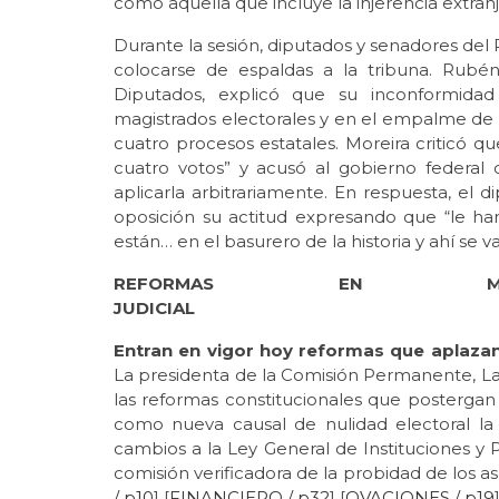
como aquella que incluye la injerencia extran
Durante la sesión, diputados y senadores del
colocarse de espaldas a la tribuna. Rubé
Diputados, explicó que su inconformidad
magistrados electorales y en el empalme de l
cuatro procesos estatales. Moreira criticó q
cuatro votos” y acusó al gobierno federal d
aplicarla arbitrariamente. En respuesta, el
oposición su actitud expresando que “le h
están… en el basurero de la historia y ahí se 
REFORMAS EN MA
JUDIC
Entran en vigor hoy reformas que aplazan e
La presidenta de la Comisión Permanente, Laur
las reformas constitucionales que postergan 
como nueva causal de nulidad electoral la i
cambios a la Ley General de Instituciones y 
comisión verificadora de la probidad de los a
/ p10
] [
FINANCIERO / p32
] [
OVACIONES / p19