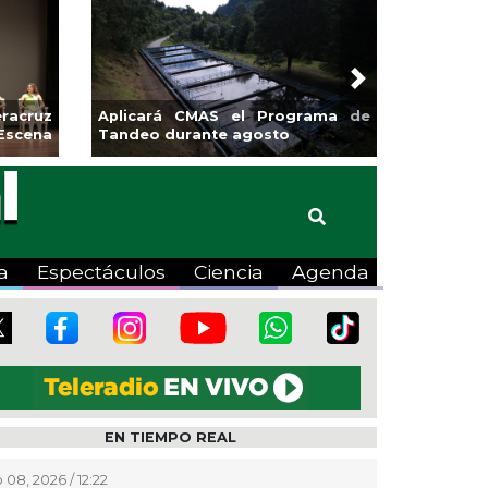
Next
sa la
Continúa Coatza Vive el Verano
Coyote
2026 con cine, actividades
lúdicas y expo
a
Espectáculos
Ciencia
Agenda
EN TIEMPO REAL
 08, 2026 / 12:22