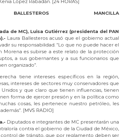
 Kenia López Rabadán. [
24 HORAS
]
LESTEROS MANCILLA
C)
ada de MC), Luisa Gutiérrez (presidenta del PAN
).-
Laura Ballesteros acusó que el gobierno actual
evadir su responsabilidad. “Lo que no puede hacer el
n Morena es subirse a este relato de la protección
uptos, a sus gobernantes y a sus funcionarios que
men organizado”.
derecha tiene intereses específicos en la región,
resas, intereses de sectores muy conservadores que
Unidos y que claro que tienen influencias, tienen
enen forma de ejercer presión y en la política como
muchas cosas, les pertenece nuestro petróleo, les
 además”. [
MVS RADIO
]
a.-
Diputados e integrantes de MC presentarán una
traloría contra el gobierno de la Ciudad de México,
 control de tránsito, que por reglamento deben ser