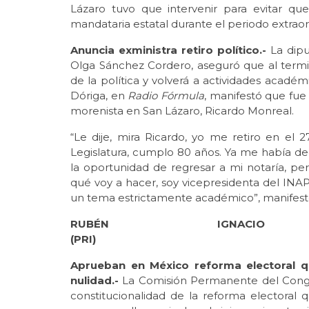
Lázaro tuvo que intervenir para evitar que 
mandataria estatal durante el periodo extraord
Anuncia exministra retiro político.-
La dipu
Olga Sánchez Cordero, aseguró que al termina
de la política y volverá a actividades académ
Dóriga, en
Radio Fórmula
, manifestó que fu
morenista en San Lázaro, Ricardo Monreal.
“Le dije, mira Ricardo, yo me retiro en el 
Legislatura, cumplo 80 años. Ya me había de
la oportunidad de regresar a mi notaría, pe
qué voy a hacer, soy vicepresidenta del INA
un tema estrictamente académico”, manifestó
RUBÉN IGNACIO
(PR
Aprueban en México reforma electoral q
nulidad.-
La Comisión Permanente del Congre
constitucionalidad de la reforma electoral q