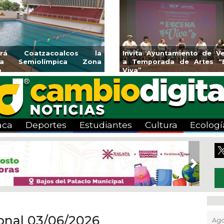
endedores de Xalapa
Coatzacoalcos impul
onen en Mercadito
halterofilia con la Copa 
enario
2026
aca
Deportes
Estudiantes
Cultura
Ecologí
Next
ional 03/06/2026
Ago