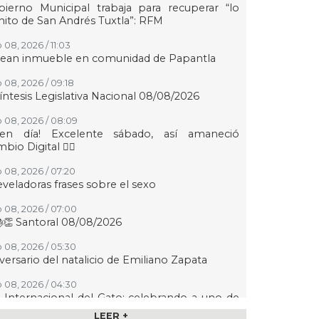
ierno Municipal trabaja para recuperar “lo
ito de San Andrés Tuxtla”: RFM
 08, 2026 / 11:03
tean inmueble en comunidad de Papantla
 08, 2026 / 09:18
íntesis Legislativa Nacional 08/08/2026
 08, 2026 / 08:09
uen día! Excelente sábado, así amaneció
bio Digital 👍🏻
 08, 2026 / 07:20
eveladoras frases sobre el sexo
 08, 2026 / 07:00
👏 Santoral 08/08/2026
 08, 2026 / 05:30
versario del natalicio de Emiliano Zapata
 08, 2026 / 04:30
 Internacional del Gato: celebrando a uno de
 animales de compañía más queridos
LEER +