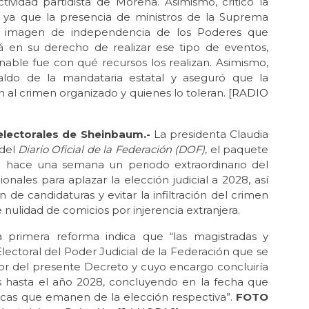
ividad partidista de Morena. Asimismo, criticó la
l, ya que la presencia de ministros de la Suprema
a imagen de independencia de los Poderes que
á en su derecho de realizar ese tipo de eventos,
able fue con qué recursos los realizan. Asimismo,
paldo de la mandataria estatal y aseguró que la
al crimen organizado y quienes lo toleran. [
RADIO
lectorales de Sheinbaum.-
La presidenta Claudia
 del
Diario Oficial de la Federación (DOF)
, el paquete
o hace una semana un periodo extraordinario del
ionales para aplazar la elección judicial a 2028, así
de candidaturas y evitar la infiltración del crimen
 nulidad de comicios por injerencia extranjera.
a primera reforma indica que “las magistradas y
Electoral del Poder Judicial de la Federación que se
or del presente Decreto y cuyo encargo concluiría
 hasta el año 2028, concluyendo en la fecha que
icas que emanen de la elección respectiva”.
FOTO