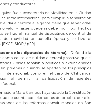
atones y conductores.
, quien fue subsecretaria de Movilidad en la Ciudad
 acuerdo internacional para cumplir la señalización
ble, darle certeza a la gente, tiene que salvar vidas.
ismo valor y nadie puede ni debe morir por hechos
co se hizo el manual de dispositivos de control de
ia de movilidad en aquella época y se hizo el
 [
EXCÉLSIOR / p20
]
ador de los diputados de Morena).
– Defendió la
a como causal de nulidad electoral y sostuvo que sí
ados Unidos señalan a políticos o exfuncionarios
sin pruebas o cuando se apartan de los principios
ón internacional, como en el caso de Chihuahua,
ión al permitir la participación de agentes
 federal.
bernadora Maru Campos haya violado la Constitución
orque no cuenta con elementos de prueba, por ello,
scusiones de las reformas constitucionales en San