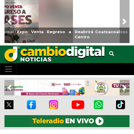
Previous
Nex
Reabrirá Coatzacoalcos la Alberca Semiolímpica Zona
Centro
Previous
Nex