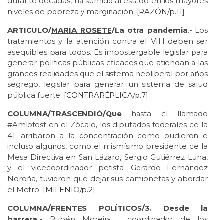
durante décadas, ha sumido al estado en los mayores
niveles de pobreza y marginación. [
RAZÓN/p.11
]
ARTÍCULO/
MARÍA ROSETE
/La otra pandemia
.- Los
tratamientos y la atención contra el VIH deben ser
asequibles para todos. Es impostergable legislar para
generar políticas públicas eficaces que atiendan a las
grandes realidades que el sistema neoliberal por años
segrego, legislar para generar un sistema de salud
pública fuerte. [
CONTRARÉPLICA/p.7
]
COLUMNA/TRASCENDIÓ/Que
hasta el llamado
#Amlofest en el Zócalo, los diputados federales de la
4T arribaron a la concentración como pudieron e
incluso algunos, como el mismísimo presidente de la
Mesa Directiva en San Lázaro, Sergio Gutiérrez Luna,
y el vicecoordinador petista Gerardo Fernández
Noroña, tuvieron que dejar sus camionetas y abordar
el Metro. [
MILENIO/p.2
]
COLUMNA/FRENTES POLÍTICOS/3. Desde la
barrera.-
Rubén Moreira , coordinador de los