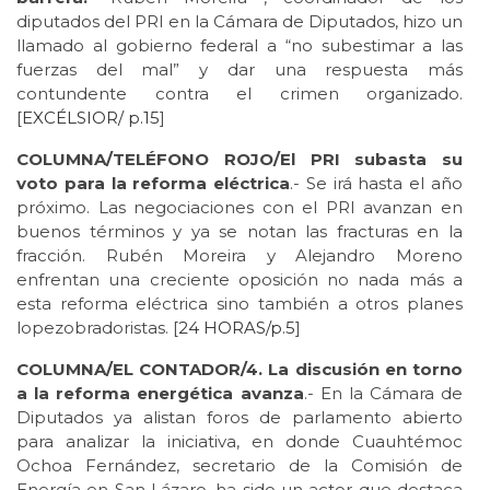
diputados del PRI en la Cámara de Diputados, hizo un
llamado al gobierno federal a “no subestimar a las
fuerzas del mal” y dar una respuesta más
contundente contra el crimen organizado.
[
EXCÉLSIOR/
p.15
]
COLUMNA/TELÉFONO ROJO/El PRI subasta su
voto para la reforma eléctrica
.- Se irá hasta el año
próximo. Las negociaciones con el PRI avanzan en
buenos términos y ya se notan las fracturas en la
fracción. Rubén Moreira y Alejandro Moreno
enfrentan una creciente oposición no nada más a
esta reforma eléctrica sino también a otros planes
lopezobradoristas. [
24 HORAS/p.5
]
COLUMNA/EL CONTADOR/4. La discusión en torno
a la reforma energética avanza
.- En la Cámara de
Diputados ya alistan foros de parlamento abierto
para analizar la iniciativa, en donde Cuauhtémoc
Ochoa Fernández, secretario de la Comisión de
Energía en San Lázaro, ha sido un actor que destaca