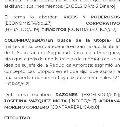
al difundir sus lineamientos. [
EXCÉLSIOR/p.3 Dinero
]
El tema lo abordan:
RICOS Y PODEROSOS
[
ECONOMISTA/pp.,27
];
CORPORATIVO
[
HERALDO/p.19
];
TIRADITOS
[
CONTRARÉPLICA/p.2
]
COLUMNA/¿SERÁ?/En busca de la utopía
.- El
martes, en su comparecencia en San Lázaro, la titular
de la Secretaría de Seguridad, Rosa Icela Rodríguez,
hizo que a más de uno le trajera a la memoria aquella
idea de su jefe de la República Amorosa; esgrimió un
concepto casi utópico en el que dijo que aspiran a
una sociedad donde no haya disputas criminales. [
24
HORAS/p.2
]
Del tema escriben:
RAZONES
[
EXCÉLSIOR/p.12
];
JOSEFINA VÁZQUEZ MOTA
[
ÍNDIGO/p.7
];
ADRIANA
MORENO CORDERO
[
CONTRARÉPLICA/p.8
]
EJECUTIVO