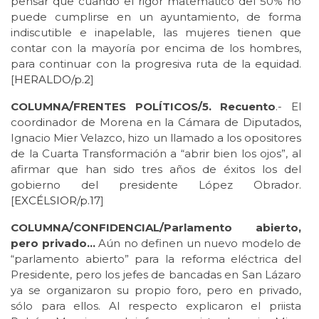
pensar que cuando el rigor matemático del 50% no
puede cumplirse en un ayuntamiento, de forma
indiscutible e inapelable, las mujeres tienen que
contar con la mayoría por encima de los hombres,
para continuar con la progresiva ruta de la equidad.
[
HERALDO/p.2
]
COLUMNA/FRENTES POLÍTICOS/5. Recuento
.- El
coordinador de Morena en la Cámara de Diputados,
Ignacio Mier Velazco, hizo un llamado a los opositores
de la Cuarta Transformación a “abrir bien los ojos”, al
afirmar que han sido tres años de éxitos los del
gobierno del presidente López Obrador.
[
EXCÉLSIOR/p.17
]
COLUMNA/CONFIDENCIAL/Parlamento abierto,
pero privado…
Aún no definen un nuevo modelo de
“parlamento abierto” para la reforma eléctrica del
Presidente, pero los jefes de bancadas en San Lázaro
ya se organizaron su propio foro, pero en privado,
sólo para ellos. Al respecto explicaron el priista