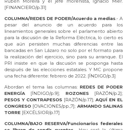
Rubén Moreira y el jefe morenista, Ignacio Mier.
[
FINANCIERO/p.31
]
COLUMNA/REDES DE PODER/Acuerdo a medias
.- A
pesar del anuncio de un acuerdo para los
lineamientos generales sobre el parlamento abierto
para la discusión de la Reforma Eléctrica, lo cierto es
que aún persisten muchas diferencias entre las
bancadas en San Lázaro no solo por el formato para
la realización del ejercicio, sino para su arranque. El
PRI insiste en que la discusión se posponga hasta
después de las elecciones estatales. Y MC propone
una fecha diferente: febrero de 2022. [
ÍNDIGO/p.3
]
Abordan el tema las columnas:
REDES DE PODER
ENERGÍA
[
ÍNDIGO/p.9
];
ROZONES
[
RAZÓN/p.2
];
PESOS Y CONTRAPESOS
[
RAZÓN/p.17
];
AQUÍ EN EL
CONGRESO
[
OVACIONES/pp.,7
];
ARMANDO SALINAS
TORRE
[
EXCÉLSIOR/p.17
]
COLUMNA/BAJO RESERVA/Funcionarios federales
se libran de rendir cuentas
.- Hoy será la última