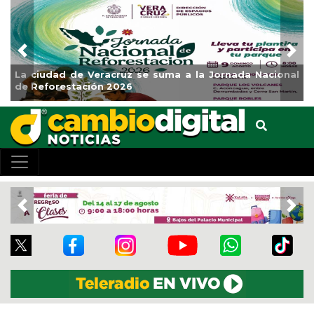
Previous
Nex
rnada Nacional
Impulsa Gobierno Municipal Expo Venta 
Clases
Previous
Nex