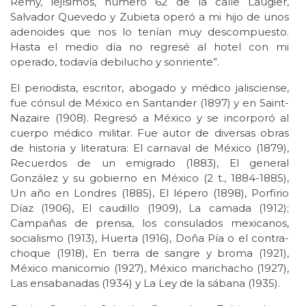
Remy, lejísimos, número 62 de la calle Laugier,
Salvador Quevedo y Zubieta operó a mi hijo de unos
adenoides que nos lo tenían muy descompuesto.
Hasta el medio día no regresé al hotel con mi
operado, todavía debilucho y sonriente”.
El periodista, escritor, abogado y médico jalisciense,
fue cónsul de México en Santander (1897) y en Saint-
Nazaire (1908). Regresó a México y se incorporó al
cuerpo médico militar. Fue autor de diversas obras
de historia y literatura: El carnaval de México (1879),
Recuerdos de un emigrado (1883), El general
González y su gobierno en México (2 t., 1884-1885),
Un año en Londres (1885), El lépero (1898), Porfirio
Díaz (1906), El caudillo (1909), La camada (1912);
Campañas de prensa, los consulados mexicanos,
socialismo (1913), Huerta (1916), Doña Pía o el contra-
choque (1918), En tierra de sangre y broma (1921),
México manicomio (1927), México marichacho (1927),
Las ensabanadas (1934) y La Ley de la sábana (1935).