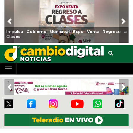
Previous
Nex
nta Regreso a
Reabrirá Coatzacoalcos la Alberca Semiolí
Centro
Previous
Nex