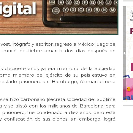
Nah
par
la 
Ago
El 
y s
vost, litógrafo y escritor, regresó a México luego de
Ago
Des
ro murió de fiebre amarilla dos días después en
de 
Pre
Ago
 los diecisiete años ya era miembro de la Sociedad
Di
omo miembro del ejército de su país estuvo en
emp
er estado prisionero en Hamburgo, Alemania fue a
Ago
Tod
Fes
 se hizo carbonario (secreta sociedad del Sublime
 y se alistó con los milicianos de Barcelona para
Ago
zo prisionero, fue condenado a diez años, pero esta
Ar
en 
 confiscación de sus bienes; sin embargo, logró