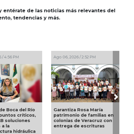
y entérate de las noticias más relevantes del
iento, tendencias y más.
PM
Ago 06, 2026 / 2:08 PM
Ago 06, 20
Next
en Poza
El diálogo directo define
Descart
apoyos
las prioridades de obras y
político
servicios en Xalapa a
alcalde
 y
través del Día del Pueblo
egión