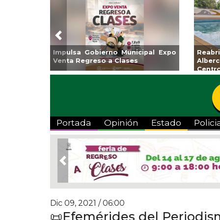
Previous
nto de Veracruz
Aplicará CMAS el Programa de
Gua
Artes “Escena
Tandeo durante agosto
col
Portada
Opinión
Estado
Polici
Previous
Dic 09, 2021 / 06:00
📜Efemérides del Periodism