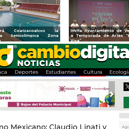
rniciones y banquetas para la
Emprendedores de 
onia El Mango en Pánuco
exponen en Mer
Bicentenario
aca
Deportes
Estudiantes
Cultura
Ecologí
Next
o Mexicano: Claudio Linati y
Ago