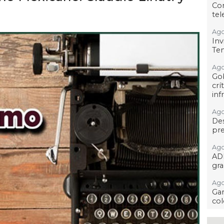
Co
tel
Ago
Inv
Tem
Ago
Go
crí
inf
Ago
Des
pre
Ago
AD
gra
Ago
Gar
col
Ago