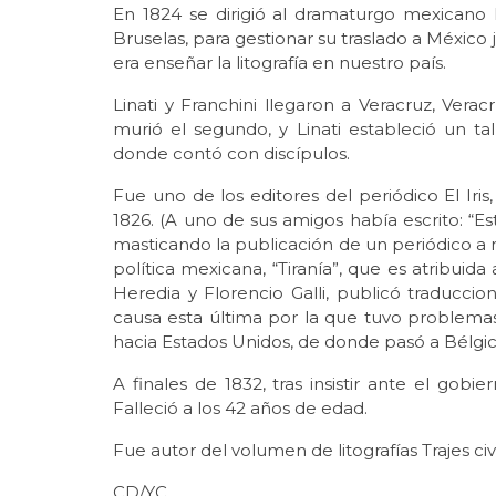
En 1824 se dirigió al dramaturgo mexicano
Bruselas, para gestionar su traslado a México
era enseñar la litografía en nuestro país.
Linati y Franchini llegaron a Veracruz, Ver
murió el segundo, y Linati estableció un tall
donde contó con discípulos.
Fue uno de los editores del periódico El Ir
1826. (A uno de sus amigos había escrito: “Es
masticando la publicación de un periódico a mi
política mexicana, “Tiranía”, que es atribuid
Heredia y Florencio Galli, publicó traduccio
causa esta última por la que tuvo problemas
hacia Estados Unidos, de donde pasó a Bélgic
A finales de 1832, tras insistir ante el gob
Falleció a los 42 años de edad.
Fue autor del volumen de litografías Trajes civ
CD/YC