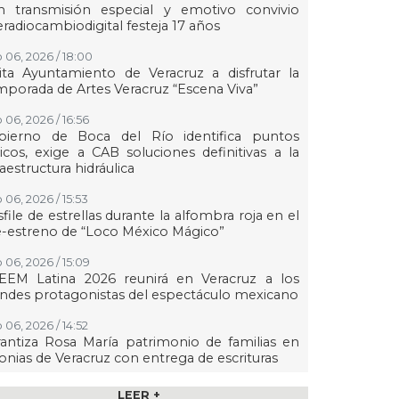
n transmisión especial y emotivo convivio
eradiocambiodigital festeja 17 años
 06, 2026 / 18:00
ita Ayuntamiento de Veracruz a disfrutar la
porada de Artes Veracruz “Escena Viva”
 06, 2026 / 16:56
bierno de Boca del Río identifica puntos
ticos, exige a CAB soluciones definitivas a la
raestructura hidráulica
 06, 2026 / 15:53
file de estrellas durante la alfombra roja en el
-estreno de “Loco México Mágico”
 06, 2026 / 15:09
EEM Latina 2026 reunirá en Veracruz a los
ndes protagonistas del espectáculo mexicano
 06, 2026 / 14:52
antiza Rosa María patrimonio de familias en
onias de Veracruz con entrega de escrituras
 06, 2026 / 14:45
LEER +