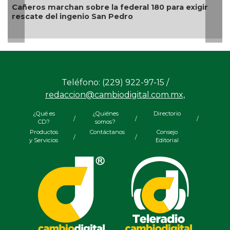
Madre de Dafne Zapata acusa a Fiscalía
0 para exigir
rechazar denuncias de otras víctimas 
militarizada
Teléfono: (229) 922-97-15 /
redaccion@cambiodigital.com.mx,
¿Qué es
¿Quiénes
Directorio
/
/
/
CD?
somos?
Productos
Contáctanos
Consejo
/
/
y Servicios
Editorial