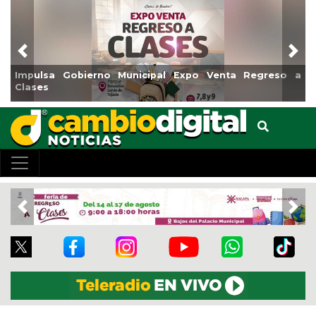
Previous
Nex
Venta Regreso a
Reabrirá Coatzacoalcos la Alberca Semio
Centro
Previous
Nex