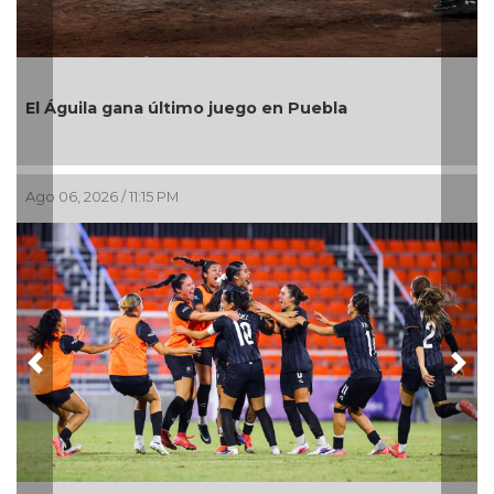
Después de años de espera, La Glo
Medellín de Bravo transforma sus
resultados
Puebla
Ago 06, 2026 / 6:01 PM
Previous
Nex
Con transmisión especial y emotiv