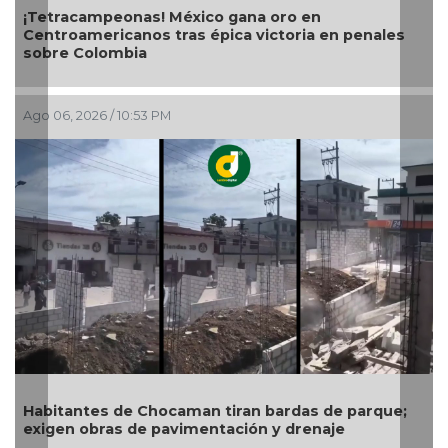
teleradiocambiodigital festeja 17 a
 oro en
ctoria en penales
Ago 06, 2026 / 4:56 PM
Gobierno de Boca del Río identifica
exige a CAB soluciones definitivas a
infraestructura hidráulica
bardas de parque;
 y drenaje