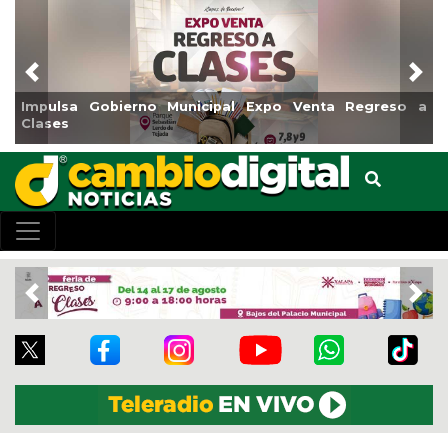
Previous
Nex
xpo Venta Regreso a
Reabrirá Coatzacoalcos la Alberca 
Centro
Previous
Nex