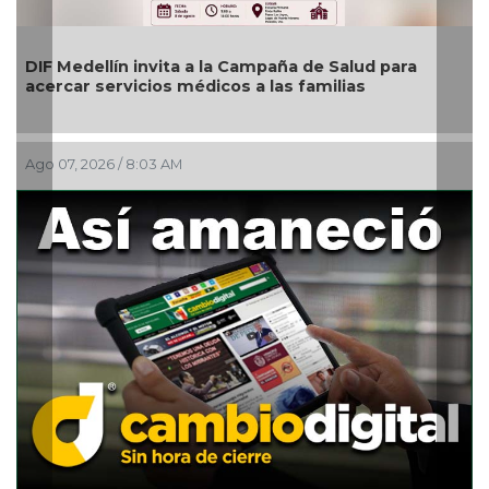
invita a la Campaña de Salud para
🎉🎂👏 Santoral 0
cios médicos a las familias
:03 AM
Ago 07, 2026 / 5:30 A