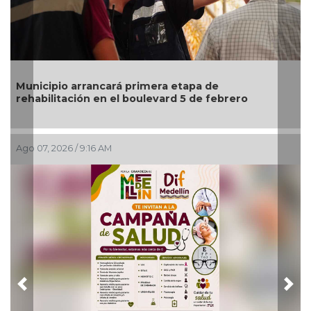
ancará primera etapa de
Fetichismo o sent
n en el boulevard 5 de febrero
normal?
16 AM
Ago 07, 2026 / 7:00 A
Previous
Nex