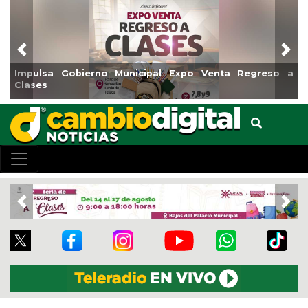
Previous
Nex
nicipal Expo Venta Regreso a
Reabrirá Coatzacoalcos l
Centro
Previous
Nex