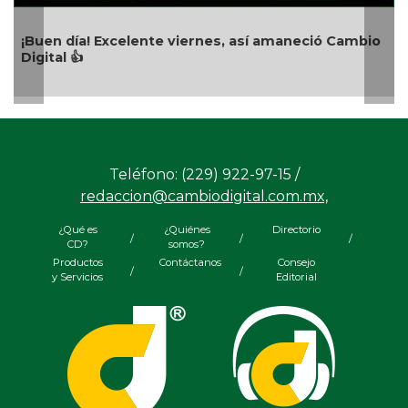
Carlota de México
celente viernes, así amaneció Cambio
Teléfono: (229) 922-97-15 /
redaccion@cambiodigital.com.mx,
¿Qué es
¿Quiénes
Directorio
/
/
/
CD?
somos?
Productos
Contáctanos
Consejo
/
/
y Servicios
Editorial