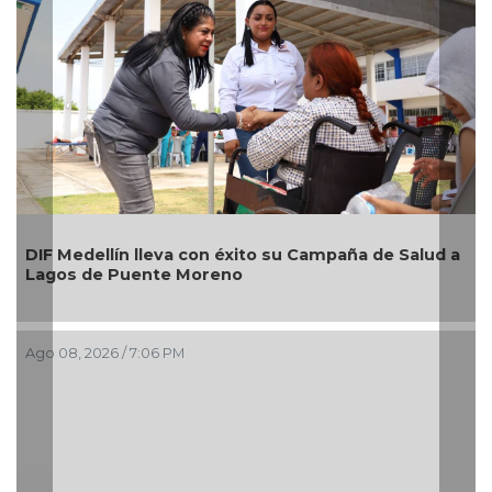
DIF Medellín lleva con éxito su Campaña de Salud a
Lagos de Puente Moreno
Ago 08, 2026 / 7:06 PM
A