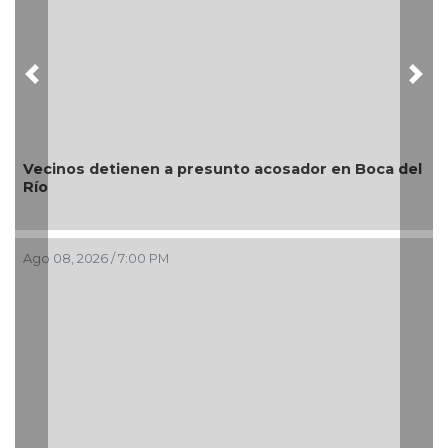
Previous
Nex
Vecinos detienen a presunto acosador en Boca del
Río
Ago 08, 2026 / 7:00 PM
A