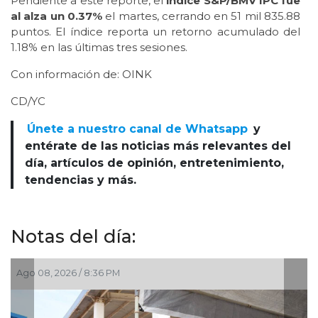
Pendiente a este reporte, el
índice S&P/BMV IPC fue
al alza un 0.37%
el martes, cerrando en 51 mil 835.88
puntos. El índice reporta un retorno acumulado del
1.18% en las últimas tres sesiones.
Con información de: OINK
CD/YC
Únete a nuestro canal de Whatsapp
y
entérate de las noticias más relevantes del
día, artículos de opinión, entretenimiento,
tendencias y más.
Notas del día:
Ago 08, 2026 / 8:36 PM
A