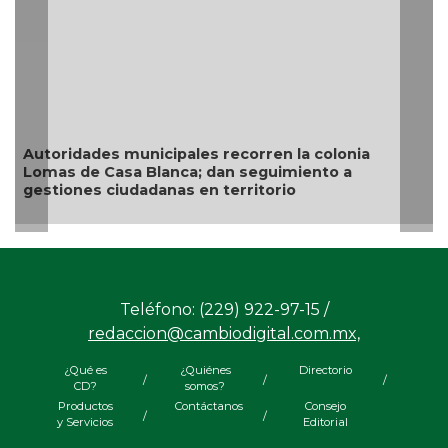
Autoridades municipales recorren la colonia
Lomas de Casa Blanca; dan seguimiento a
gestiones ciudadanas en territorio
Teléfono: (229) 922-97-15 /
redaccion@cambiodigital.com.mx,
¿Qué es
¿Quiénes
Directorio
/
/
/
CD?
somos?
Productos
Contáctanos
Consejo
/
/
y Servicios
Editorial