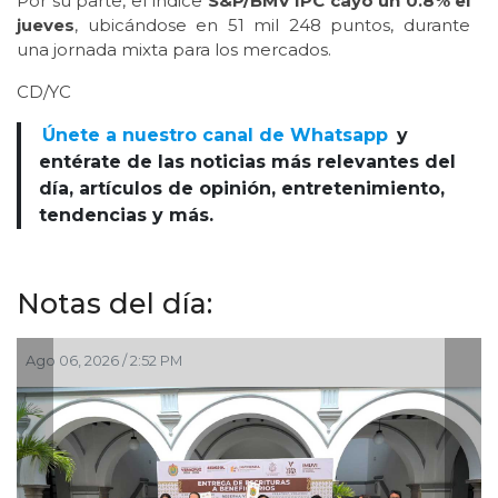
Por su parte, el índice
S&P/BMV IPC cayó un 0.8% el
jueves
, ubicándose en 51 mil 248 puntos, durante
una jornada mixta para los mercados.
CD/YC
Únete a nuestro canal de Whatsapp
y
entérate de las noticias más relevantes del
día, artículos de opinión, entretenimiento,
tendencias y más.
Notas del día:
Ago 06, 2026 / 2:52 PM
A