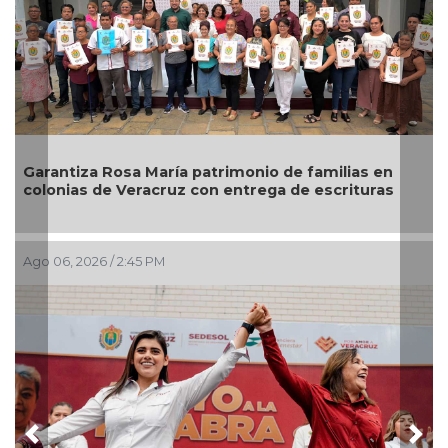
Garantiza Rosa María patrimonio de familias en
D
colonias de Veracruz con entrega de escrituras
a
Ago 06, 2026 / 2:45 PM
A
Previous
Nex