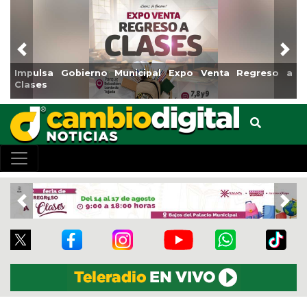
Previous
Nex
Impulsa Gobierno Municipal Expo Venta Regreso a
Rea
Clases
Cen
Previous
Nex