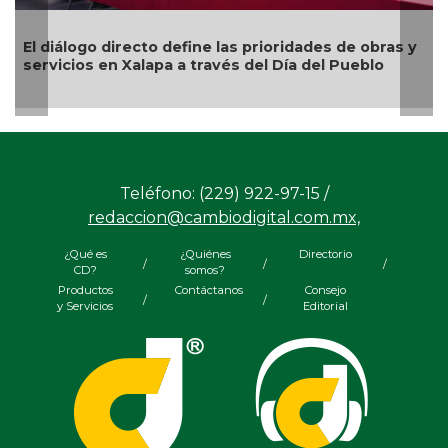
El diálogo directo define las prioridades de obras y
T
servicios en Xalapa a través del Día del Pueblo
F
Teléfono: (229) 922-97-15 /
redaccion@cambiodigital.com.mx,
¿Qué es
¿Quiénes
Directorio
/
/
/
CD?
somos?
Productos
Contáctanos
Consejo
/
/
y Servicios
Editorial