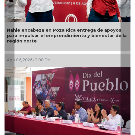
Nahle encabeza en Poza Rica entrega de apoyos
D
para impulsar el emprendimiento y bienestar de la
e
región norte
Ago 06, 2026 / 2:08 PM
A