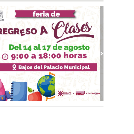
rueba Congreso Declaraciones de
cedencia en contra de dos munícipes
 05, 2026 / 20:55
F Poza Rica lleva sabor y bienestar a los
ltos mayores con "Sazón y corazón"
 05, 2026 / 20:18
tan fuero a alcalde de Ixhuatlán del Sureste
 05, 2026 / 20:05
vious
Next
abeza monseñor José Trinidad Zapata inicio
festejos de la Patrona de los papantecos
 05, 2026 / 19:46
rega DIF Municipal de Veracruz cerca de 100
denciales de discapacidad