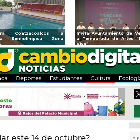
vita Ayuntamiento de Veracruz
Aplicará CMAS el Pr
Temporada de Artes “Escena
Tandeo durante agost
va”
aca
Deportes
Estudiantes
Cultura
Ecologí
Next
ólar este 14 de octubre?
Ago