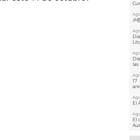
Cur
Ago
🎉
Ago
Día
Lit
Ago
Día
las
Ago
17
ani
Ago
El 
Ago
El 
Aud
Ago