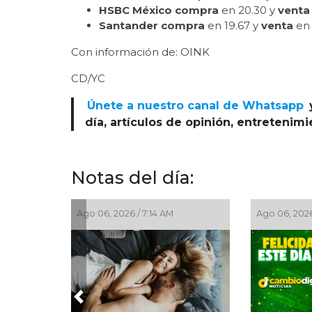
HSBC México compra
en 20.30 y
venta
Santander compra
en 19.67 y
venta
en 
Con información de: OINK
CD/YC
Únete a nuestro canal de Whatsapp
día, artículos de opinión, entretenim
Notas del día:
go 06, 2026 / 7:14 AM
Ago 06, 2026 / 7:00 AM
Previous