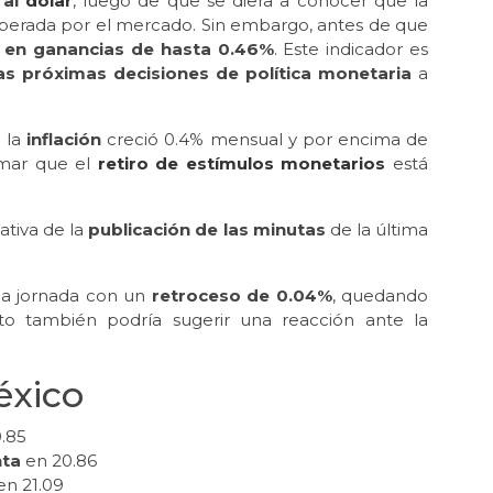
 al
dólar
, luego de que se diera a conocer que la
esperada por el mercado. Sin embargo, antes de que
 en ganancias de hasta 0.46%
. Este indicador es
las próximas decisiones de política monetaria
a
e la
inflación
creció 0.4% mensual y por encima de
rmar que el
retiro de estímulos monetarios
está
ativa de la
publicación de las minutas
de la última
la jornada con un
retroceso de 0.04%
, quedando
sto también podría sugerir una reacción ante la
éxico
.85
nta
en 20.86
en 21.09