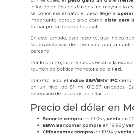
El miércoles, el
peso ganó un 0.9% frente
inflación en Estados Unidos fue mayor a la 
se conociera el dato, el peso llegó a
operar
importante porque sirve como
pista para 
tomar por la Reserva Federal.
En este sentido, este reporte, que indica qu
las expectativas del mercado, podría confi
cercano.
Por lo pronto, los mercados están a la expect
reunión de política monetaria de la
Fed.
Por otro lado, el
índice S&P/BMV IPC
cerró 
en un nivel de 51 mil 812.87 unidades. E
recepción de los datos de inflación.
Precio del dólar en M
Banorte compra
en 19.05 y
venta
en 20
BBVA Bancomer compra
en 19.96 y
ve
Citibanamex compra
en 19.94 y
venta