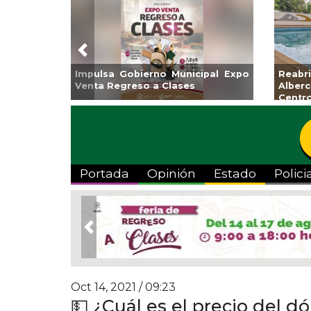
Previous
nicipal Expo
Reabrirá Coatzacoalcos la
In
ses
Alberca Semiolímpica Zona
a 
Centro
Vi
Portada
Opinión
Estado
Polici
Previous
Oct 14, 2021 / 09:23
💵 ¿Cuál es el precio del d