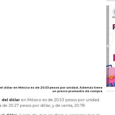
Ap
Pro
Ago
DI
adu
Ago
Qui
Ago
Pre
Enc
de 
Ago
Ent
cre
del dólar en México es de 20.53 pesos por unidad. Además tiene
un precio promedio de compra
 del dólar
en México es de 20.53 pesos por unidad.
e 20.27 pesos por dólar, y de venta, 20.78.