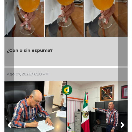
Ayuntam
n o sin espuma?
laboral
07, 2026 / 6:20 PM
Ago 07, 2
Previous
Nex