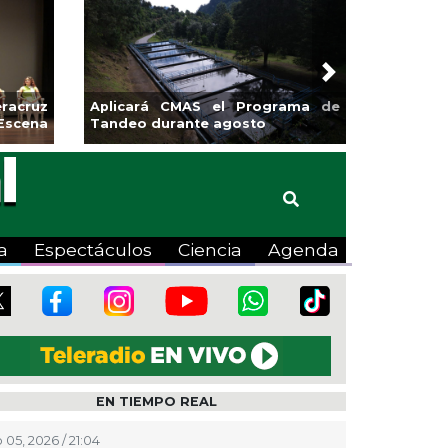
Next
Aplicará CMAS el Programa de
Guarniciones y banqu
Tandeo durante agosto
colonia El Mango en 
a
Espectáculos
Ciencia
Agenda
EN TIEMPO REAL
 05, 2026 / 21:04