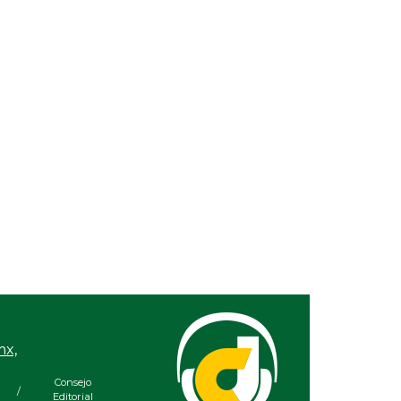
026 / 7:46 PM
Ago 05, 2026 / 7:20 PM
 DIF Municipal de
En Rincón de la Marquesa
z cerca de 100
hubo retiro de árboles por
iales de
representar riesgos; no es
acidad
tala ilegal
mx,
Consejo
/
Editorial