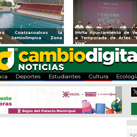
atzacoalcos la
Invita Ayuntamiento de Veracruz
iolímpica Zona
a Temporada de Artes “Escena
Viva”
aca
Deportes
Estudiantes
Cultura
Ecologí
Next
Ago