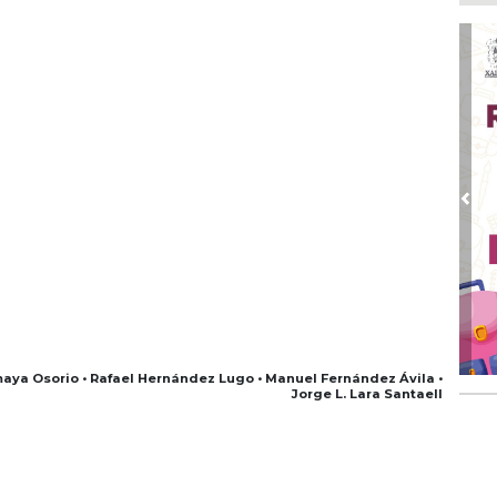
Ago
Alc
Ago 
Alc
pre
Ago
Más
An
Pre
Ago
Sup
for
Ago
Se
pro
Amaya Osorio • Rafael Hernández Lugo • Manuel Fernández Ávila •
Jorge L. Lara Santaell