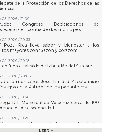
debate de la Protección de los Derechos de las
iencias
 05, 2026 / 21:00
rueba Congreso Declaraciones de
cedencia en contra de dos munícipes
 05, 2026 / 20:55
F Poza Rica lleva sabor y bienestar a los
ltos mayores con "Sazón y corazón"
 05, 2026 / 20:18
tan fuero a alcalde de Ixhuatlán del Sureste
 05, 2026 / 20:05
abeza monseñor José Trinidad Zapata inicio
festejos de la Patrona de los papantecos
 05, 2026 / 19:46
rega DIF Municipal de Veracruz cerca de 100
denciales de discapacidad
 05, 2026 / 19:20
Rincón de la Marquesa hubo retiro de árboles
 representar riesgos; no es tala ilegal
LEER +