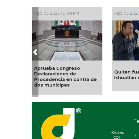
Ago 05, 2026 / 9:00 PM
Ago 05, 2026 / 
Previous
Aprueba Congreso
Quitan fuero
Declaraciones de
Ixhuatlán de
Procedencia en contra de
dos munícipes
Te
¿Qué es
/
CD?