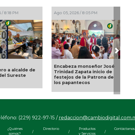
8:18 PM
Ago 05, 2026 / 8:05 PM
Ago 05, 2
Next
Encabeza monseñor José
Entrega
 a alcalde de
Trinidad Zapata inicio de
Veracru
l Sureste
festejos de la Patrona de
credenc
los papantecos
discap
léfono: (229) 922-97-15 /
redaccion@cambiodigital.com.
¿Quiénes
Directorio
Productos
Contáctanos
/
/
/
somos?
y Servicios