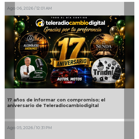
06, 2026 / 12:01 AM
Ago 05, 2
años de informar con compromiso; el
Quitan 
versario de Teleradiocambiodigital
05, 2026 / 10:31 PM
Ago 05, 2