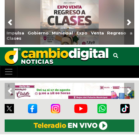
Previous
Nex
ulsa Gobierno Municipal Expo Venta Regreso a
Reabrir
ses
Centro
Previous
Nex