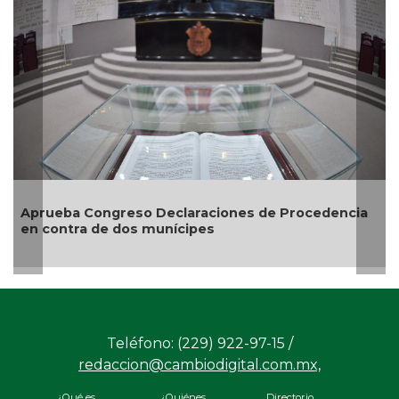
Entrega
credenc
ueba Congreso Declaraciones de Procedencia
contra de dos munícipes
Teléfono: (229) 922-97-15 /
redaccion@cambiodigital.com.mx,
¿Qué es
¿Quiénes
Directorio