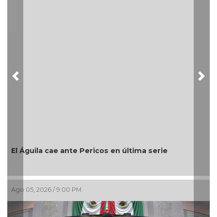
Previous
Nex
Encabez
festejo
guila cae ante Pericos en última serie
Ago 05, 2
05, 2026 / 9:00 PM