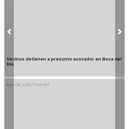
Previous
Nex
Vecinos detienen a presunto acosador en Boca del
Río
Ago 08, 2026 / 7:00 PM
A