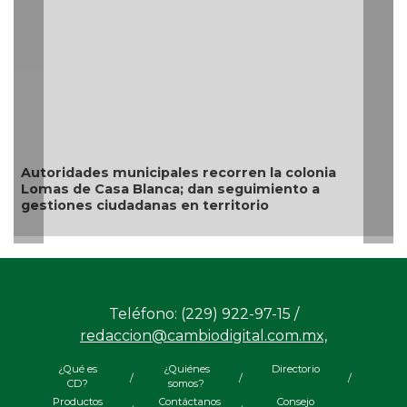
Autoridades municipales recorren la colonia
Lomas de Casa Blanca; dan seguimiento a
gestiones ciudadanas en territorio
Teléfono: (229) 922-97-15 /
redaccion@cambiodigital.com.mx,
¿Qué es
¿Quiénes
Directorio
/
/
/
CD?
somos?
Productos
Contáctanos
Consejo