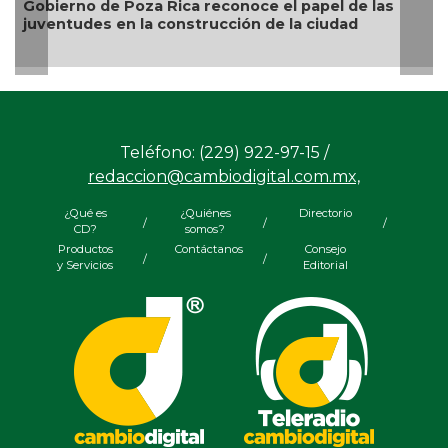
Gobierno de Poza Rica reconoce el papel de las
juventudes en la construcción de la ciudad
Teléfono: (229) 922-97-15 /
redaccion@cambiodigital.com.mx,
¿Qué es
¿Quiénes
Directorio
/
/
/
CD?
somos?
Productos
Contáctanos
Consejo
/
/
y Servicios
Editorial