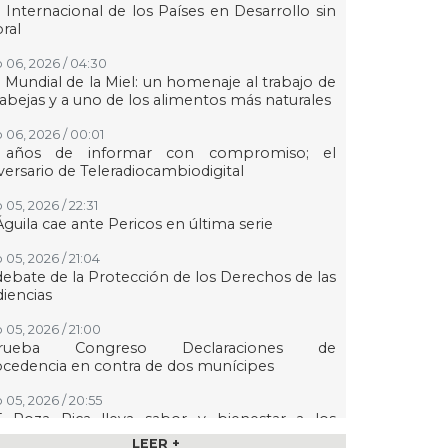
 Internacional de los Países en Desarrollo sin
oral
 06, 2026 / 04:30
 Mundial de la Miel: un homenaje al trabajo de
 abejas y a uno de los alimentos más naturales
 06, 2026 / 00:01
 años de informar con compromiso; el
versario de Teleradiocambiodigital
 05, 2026 / 22:31
Águila cae ante Pericos en última serie
 05, 2026 / 21:04
debate de la Protección de los Derechos de las
iencias
 05, 2026 / 21:00
rueba Congreso Declaraciones de
cedencia en contra de dos munícipes
 05, 2026 / 20:55
F Poza Rica lleva sabor y bienestar a los
ltos mayores con "Sazón y corazón"
LEER +