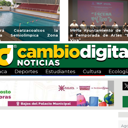
Invita Ayuntamiento de Veracruz
Aplicará CMAS 
a Temporada de Artes “Escena
Tandeo durante 
Viva”
aca
Deportes
Estudiantes
Cultura
Ecologí
Next
Ago