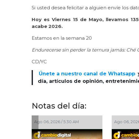
Si usted desea felicitar a alguien envíe los dat
Hoy es Viernes 15 de Mayo, llevamos 135 
acabe 2026.
Estamos en la semana 20
Endurecerse sin perder la ternura jamás: Ché
CD/YC
Únete a nuestro canal de Whatsapp
día, artículos de opinión, entretenim
Notas del día:
6, 2026 / 5:30 AM
Ago 06, 2026 / 4:30 AM