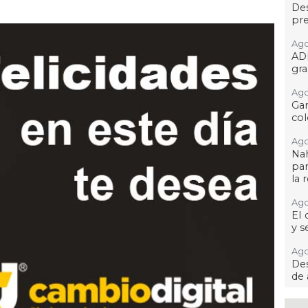
Des
pre
Ago
AD
gra
Ago
Gar
col
Ago
Nah
par
la 
Ago
El 
y s
Ago
Des
de 
Ago