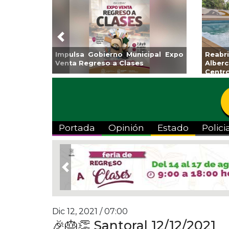
Previous
lsa Gobierno Municipal Expo
Reabrirá Coatzacoal
a Regreso a Clases
Alberca Semiolímpic
Centro
Portada
Opinión
Estado
Polici
Previous
Dic 12, 2021 / 07:00
🎉🎂👏 Santoral 12/12/2021