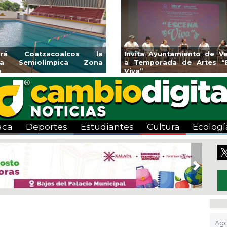
cos la
Invita Ayuntamiento de Veracruz
Aplica
a Zona
a Temporada de Artes “Escena
Tandeo
Viva”
aca
Deportes
Estudiantes
Cultura
Ecologí
Next
Ago