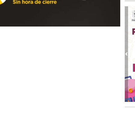
Di
emp
Ago
Tod
Fes
Ago
Ar
en 
Pre
Ago
Nue
Ago
Tr
pe
Pal
Ago
Leó
ele