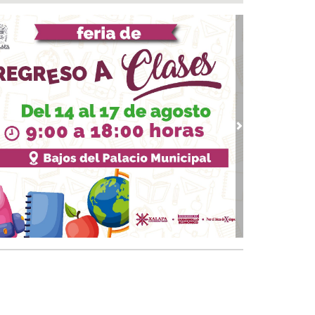
ctan 70 años de prisión homicidas; dos ex
leados de pollos "Pancho" en Papantla
 06, 2026 / 13:33
o listo en Coatzacoalcos para el arranque del
tival del Mar 2026
 06, 2026 / 13:26
tistas veracruzanos preparan “Dromomanía”
el Teatro Fernando Gutiérrez Barrios
vious
Next
 06, 2026 / 12:48
vo ciclo en la UAT
 06, 2026 / 12:43
ansformación con justicia social, mil 800
rsonas de 7 municipios reciben Apoyo a la
abra: Nahle
 06, 2026 / 11:39
n XIV visitaría México hasta después de las
cciones de 2027, afirma Claudia Sheinbaum