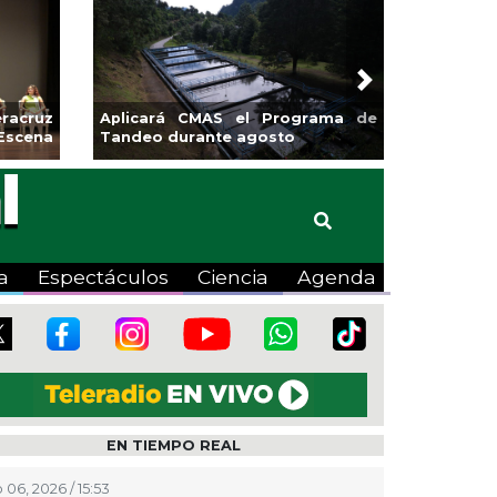
Next
rá CMAS el Programa de
Guarniciones y banquetas para l
 durante agosto
colonia El Mango en Pánuco
a
Espectáculos
Ciencia
Agenda
EN TIEMPO REAL
 06, 2026 / 15:53