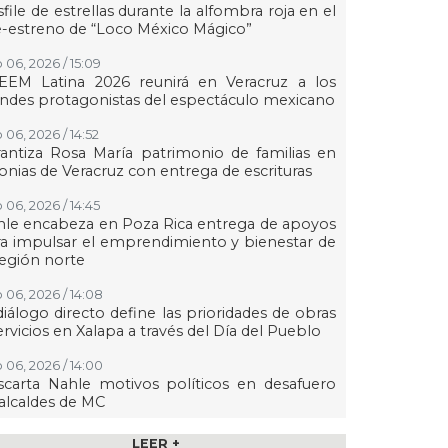
file de estrellas durante la alfombra roja en el
-estreno de “Loco México Mágico”
 06, 2026 / 15:09
EEM Latina 2026 reunirá en Veracruz a los
ndes protagonistas del espectáculo mexicano
 06, 2026 / 14:52
antiza Rosa María patrimonio de familias en
onias de Veracruz con entrega de escrituras
 06, 2026 / 14:45
le encabeza en Poza Rica entrega de apoyos
a impulsar el emprendimiento y bienestar de
región norte
 06, 2026 / 14:08
diálogo directo define las prioridades de obras
ervicios en Xalapa a través del Día del Pueblo
 06, 2026 / 14:00
carta Nahle motivos políticos en desafuero
alcaldes de MC
 06, 2026 / 13:49
LEER +