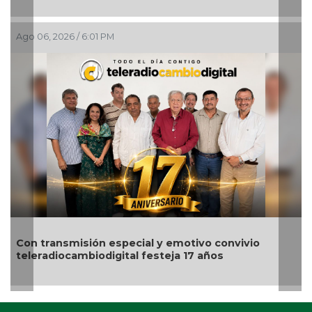
6 / 6:01 PM
Ago 06, 2026 / 2
Nahle encabe
misión especial y emotivo convivio
para impulsa
cambiodigital festeja 17 años
región norte