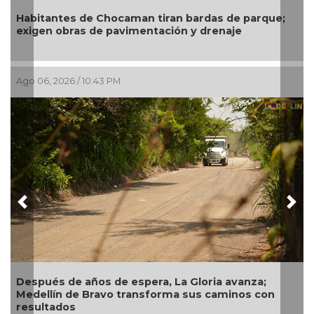
Gobierno de B
es de Chocaman tiran bardas de parque;
exige a CAB s
bras de pavimentación y drenaje
infraestructu
6 / 10:43 PM
Ago 06, 2026 / 2
Previous
Nex
e años de espera, La Gloria avanza;
Garantiza Ro
 de Bravo transforma sus caminos con
colonias de 
os